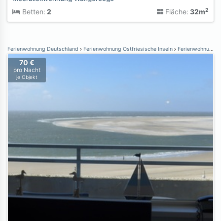
2
Betten:
2
Fläche:
32m
Ferienwohnung Deutschland
Ferienwohnung Ostfriesische Inseln
Ferienwohnung Borkum
70 €
pro Nacht
je Objekt