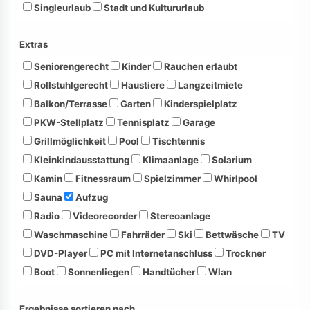
Singleurlaub
Stadt und Kultururlaub
Extras
Seniorengerecht
Kinder
Rauchen erlaubt
Rollstuhlgerecht
Haustiere
Langzeitmiete
Balkon/Terrasse
Garten
Kinderspielplatz
PKW-Stellplatz
Tennisplatz
Garage
Grillmöglichkeit
Pool
Tischtennis
Kleinkindausstattung
Klimaanlage
Solarium
Kamin
Fitnessraum
Spielzimmer
Whirlpool
Sauna
Aufzug
Radio
Videorecorder
Stereoanlage
Waschmaschine
Fahrräder
Ski
Bettwäsche
TV
DVD-Player
PC mit Internetanschluss
Trockner
Boot
Sonnenliegen
Handtücher
Wlan
Ergebnisse sortieren nach