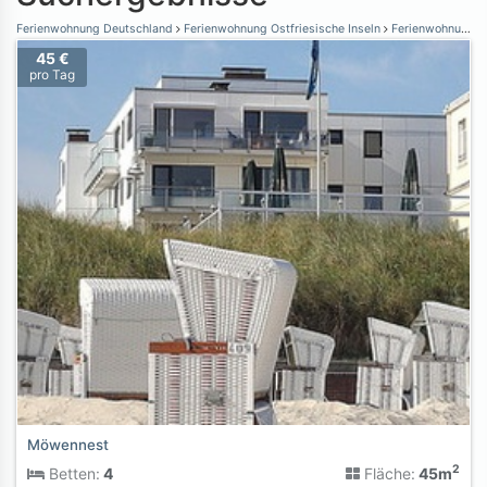
Ferienwohnung Deutschland
Ferienwohnung Ostfriesische Inseln
Ferienwohnung Wangerooge
45 €
pro Tag
Möwennest
2
Betten:
4
Fläche:
45m