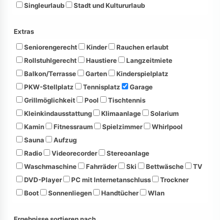
Singleurlaub
Stadt und Kultururlaub
Extras
Seniorengerecht
Kinder
Rauchen erlaubt
Rollstuhlgerecht
Haustiere
Langzeitmiete
Balkon/Terrasse
Garten
Kinderspielplatz
PKW-Stellplatz
Tennisplatz
Garage
Grillmöglichkeit
Pool
Tischtennis
Kleinkindausstattung
Klimaanlage
Solarium
Kamin
Fitnessraum
Spielzimmer
Whirlpool
Sauna
Aufzug
Radio
Videorecorder
Stereoanlage
Waschmaschine
Fahrräder
Ski
Bettwäsche
TV
DVD-Player
PC mit Internetanschluss
Trockner
Boot
Sonnenliegen
Handtücher
Wlan
Ergebnisse sortieren nach