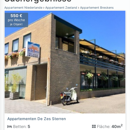
Appartement Niederlande
Appartement Zeeland
Appartement Breskens
550 €
pro Woche
je Objekt
Appartementen De Zes Sterren
2
Betten:
5
Fläche:
40m