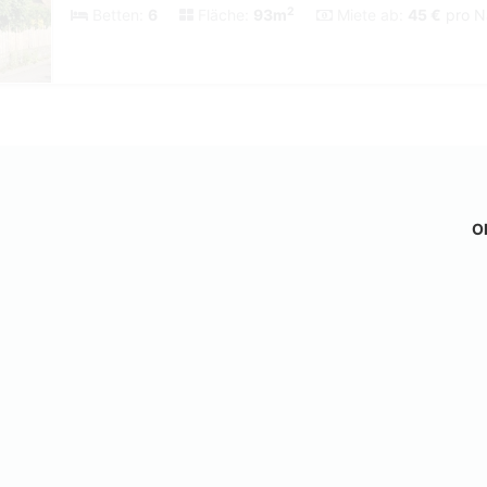
2
Betten:
6
Fläche:
93m
Miete ab:
45 €
pro Na
Ob