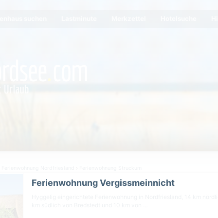
ienhaus suchen
Lastminute
Merkzettel
Hotelsuche
Hi
Ferienwohnung Nordfriesland
Ferienwohnung Struckum
Ferienwohnung Vergissmeinnicht
Hyggelig eingerichtete Ferienwohnung in Nordfriesland, 14 km nörd
km südlich von Bredstedt und 10 km von …