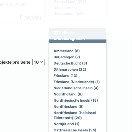
Deutschland (280)
cht je Objekt
Dänemark (1)
Niederlande (35)
Merkliste
Beliebte
Urlaubsregionen
Ammerland (8)
Butjadingen (7)
jekte pro Seite:
Deutsche Bucht (3)
Dithmarschen (22)
Friesland (13)
Friesland (Niederlande) (1)
Niederländische Inseln (4)
Noordholland (8)
Nordfriesische Inseln (18)
Nordfriesland (9)
Nordfriesland (Halbinsel
Eiderstedt) (20)
Nordjütland (1)
Ostfriesische Inseln (34)