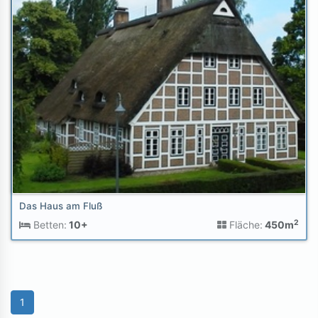
Das Haus am Fluß
2
Betten:
10+
Fläche:
450m
1