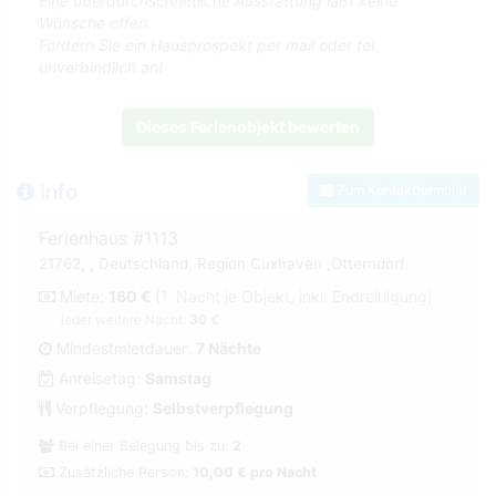
Eine überdurchschnittliche Ausstattung läßt keine
Wünsche offen.
Fordern Sie ein Hausprospekt per mail oder tel.
unverbindlich an!
Dieses Ferienobjekt bewerten
Info
Zum Kontaktformular
Ferienhaus #1113
21762, , Deutschland, Region Cuxhaven ,Otterndorf.
Miete:
160 €
(1. Nacht je Objekt, inkl. Endreinigung)
jeder weitere Nacht:
30 €
Mindestmietdauer:
7 Nächte
Anreisetag:
Samstag
Verpflegung:
Selbstverpflegung
Bei einer Belegung bis zu:
2
Zusätzliche Person:
10,00 € pro Nacht