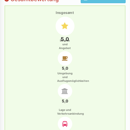
Insgesamt
5,0
Service
und
Angebot
5,0
Umgebung
und
Ausflugsmöglichkeiten
5,0
Lage und
Verkehrsanbindung