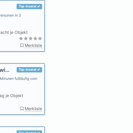
Top-Inserat
Personen in 3
acht je Objekt
Merkliste
Ferienwohnung Martens Große Wehe Bad Zwischenahn
Top-Inserat
 Minuten fußläufig vom
ag je Objekt
Merkliste
Top-Inserat