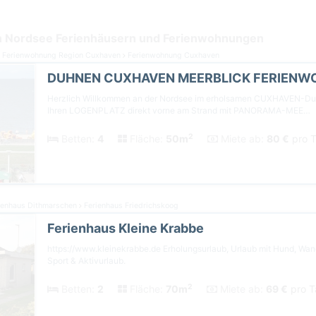
 Nordsee Ferienhäusern und Ferienwohnungen
Ferienwohnung Region Cuxhaven
Ferienwohnung Cuxhaven
Herzlich Willkommen an der Nordsee im erholsamen CUXHAVEN-Duh
Ihren LOGENPLATZ direkt vorne am Strand mit PANORAMA-MEE…
2
Betten:
4
Fläche:
50m
Miete ab:
80 €
pro T
ienhaus Dithmarschen
Ferienhaus Friedrichskoog
Ferienhaus Kleine Krabbe
https://www.kleinekrabbe.de Erholungsurlaub, Urlaub mit Hund, Wan
Sport & Aktivurlaub.
2
Betten:
2
Fläche:
70m
Miete ab:
69 €
pro T