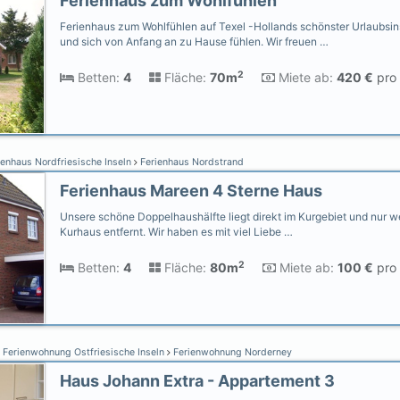
Ferienhaus zum Wohlfühlen
Ferienhaus zum Wohlfühlen auf Texel -Hollands schönster Urlaubsi
und sich von Anfang an zu Hause fühlen. Wir freuen …
2
Betten:
4
Fläche:
70m
Miete ab:
420 €
pro 
enhaus Nordfriesische Inseln
Ferienhaus Nordstrand
Ferienhaus Mareen 4 Sterne Haus
Unsere schöne Doppelhaushälfte liegt direkt im Kurgebiet und nur
Kurhaus entfernt. Wir haben es mit viel Liebe …
2
Betten:
4
Fläche:
80m
Miete ab:
100 €
pro 
Ferienwohnung Ostfriesische Inseln
Ferienwohnung Norderney
Haus Johann Extra - Appartement 3