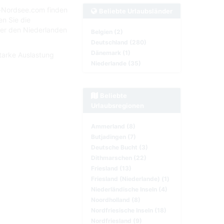
b-Nordsee.com finden
Beliebte Urlaubsländer
n Sie die
er den Niederlanden
Belgien (2)
Deutschland (280)
Dänemark (1)
starke Auslastung
Niederlande (35)
Beliebte
Urlaubsregionen
Ammerland (8)
Butjadingen (7)
Deutsche Bucht (3)
Dithmarschen (22)
Friesland (13)
Friesland (Niederlande) (1)
Niederländische Inseln (4)
Noordholland (8)
Nordfriesische Inseln (18)
Nordfriesland (9)