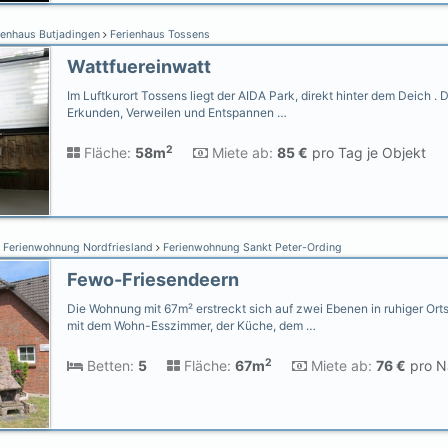
ienhaus Butjadingen
Ferienhaus Tossens
Wattfuereinwatt
Im Luftkurort Tossens liegt der AIDA Park, direkt hinter dem Deich 
Erkunden, Verweilen und Entspannen …
2
Fläche:
58m
Miete ab:
85 €
pro Tag je Objekt
Ferienwohnung Nordfriesland
Ferienwohnung Sankt Peter-Ording
Fewo-Friesendeern
Die Wohnung mit 67m² erstreckt sich auf zwei Ebenen in ruhiger Ort
mit dem Wohn-Esszimmer, der Küche, dem …
2
Betten:
5
Fläche:
67m
Miete ab:
76 €
pro Na