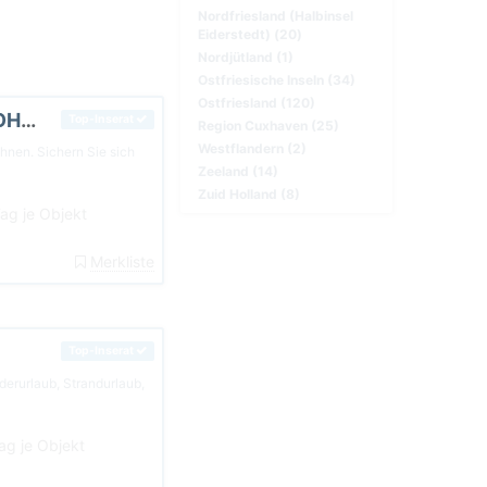
Nordfriesland (Halbinsel
Eiderstedt) (20)
Nordjütland (1)
Ostfriesische Inseln (34)
Ostfriesland (120)
DUHNEN CUXHAVEN MEERBLICK FERIENWOHNUNG MEERKIEKER AM STRAND
Top-Inserat
Region Cuxhaven (25)
Westflandern (2)
nen. Sichern Sie sich
Zeeland (14)
Zuid Holland (8)
ag je Objekt
Merkliste
Top-Inserat
derurlaub, Strandurlaub,
ag je Objekt