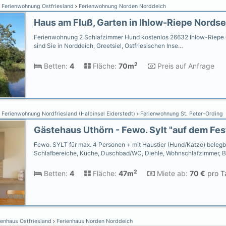
Ferienwohnung Ostfriesland
Ferienwohnung Norden Norddeich
Ferienwohnung 2 Schlafzimmer Hund kostenlos 26632 Ihlow-Riepe i
sind Sie in Norddeich, Greetsiel, Ostfriesischen Inse…
2
Betten:
4
Fläche:
70m
Preis auf Anfrage
Ferienwohnung Nordfriesland (Halbinsel Eiderstedt)
Ferienwohnung St. Peter-Ording
Fewo. SYLT für max. 4 Personen + mit Haustier (Hund/Katze) belegb
Schlafbereiche, Küche, Duschbad/WC, Diehle, Wohnschlafzimmer, 
2
Betten:
4
Fläche:
47m
Miete ab:
70 €
pro T
ienhaus Ostfriesland
Ferienhaus Norden Norddeich