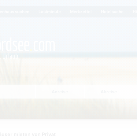
ienhaus suchen
Lastminute
Merkzettel
Hotelsuche
Hi
Anreise
Abreise
user mieten von Privat