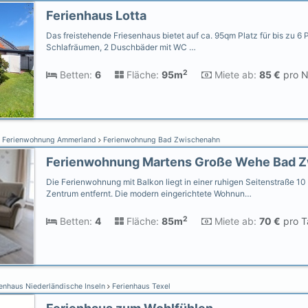
Ferienhaus Lotta
Das freistehende Friesenhaus bietet auf ca. 95qm Platz für bis zu 6 
Schlafräumen, 2 Duschbäder mit WC …
2
Betten:
6
Fläche:
95m
Miete ab:
85 €
pro N
Ferienwohnung Ammerland
Ferienwohnung Bad Zwischenahn
Die Ferienwohnung mit Balkon liegt in einer ruhigen Seitenstraße 10
Zentrum entfernt. Die modern eingerichtete Wohnun…
2
Betten:
4
Fläche:
85m
Miete ab:
70 €
pro T
enhaus Niederländische Inseln
Ferienhaus Texel