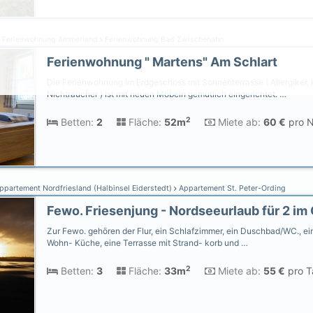
Ferienwohnung Ammerland
Ferienwohnung Bad Zwischenahn
Ferienwohnung " Martens" Am Schlart
Die Ferienwohnung im Erdgeschoss mit Sonnenterrasse ( Allergiker, 
Nichtraucher ) ist mit neuen Möbeln gemütlich eingerichtet. …
2
Betten:
2
Fläche:
52m
Miete ab:
60 €
pro N
partement Nordfriesland (Halbinsel Eiderstedt)
Appartement St. Peter-Ording
Zur Fewo. gehören der Flur, ein Schlafzimmer, ein Duschbad/WC., ei
Wohn- Küche, eine Terrasse mit Strand- korb und …
2
Betten:
3
Fläche:
33m
Miete ab:
55 €
pro T