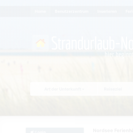
Home
Benutzerzentrum
Inserieren
Fer
Art der Unterkunft
Nordsee Ferienhä
Login