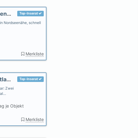
Haus am Fluß, Garten in Ihlow-Riepe Nordseenähe, gerne Hunde
Top-Inserat
n Nordseenähe, schnell
Merkliste
Gästehaus Uthörn - Fewo. Sylt "auf dem Festland"
Top-Inserat
ar: Zwei
Bal…
ag je Objekt
Merkliste