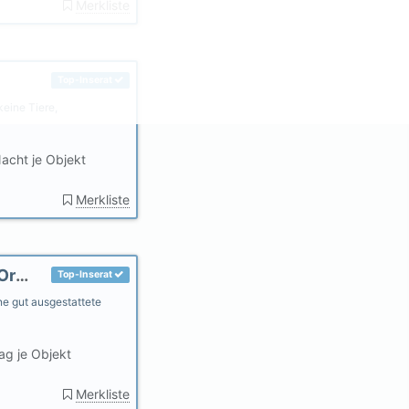
Merkliste
Top-Inserat
keine Tiere,
acht je Objekt
Merkliste
Fewo. Friesenjung - Nordseeurlaub für 2 im Ortsteil Dorf
Top-Inserat
ne gut ausgestattete
ag je Objekt
Merkliste