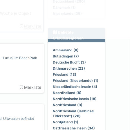
Deutschland (280)
Dänemark (1)
Woche je Objekt
Niederlande (35)
Merkliste
Beliebte
Urlaubsregionen
Ammerland (8)
Butjadingen (7)
DL-Luxus) im BeachPark
Deutsche Bucht (3)
Dithmarschen (22)
Friesland (13)
Friesland (Niederlande) (1)
Niederländische Inseln (4)
Merkliste
Noordholland (8)
Nordfriesische Inseln (18)
Nordfriesland (9)
Nordfriesland (Halbinsel
Eiderstedt) (20)
d. Uitwaaien befindet
Nordjütland (1)
Ostfriesische Inseln (34)