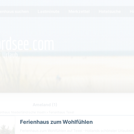
ienhaus suchen
Lastminute
Merkzettel
Hotelsuche
Hi
Ameland (1)
enhaus Niederländische Inseln
Ferienhaus Texel
Ferienhaus zum Wohlfühlen
Ferienhaus zum Wohlfühlen auf Texel -Hollands schönster Urlaubsi