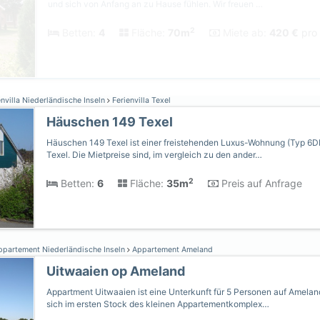
und sich von Anfang an zu Hause fühlen. Wir freuen …
2
Betten:
4
Fläche:
70m
Miete ab:
420 €
pro 
nvilla Niederländische Inseln
Ferienvilla Texel
Häuschen 149 Texel
Häuschen 149 Texel ist einer freistehenden Luxus-Wohnung (Typ 6
Texel. Die Mietpreise sind, im vergleich zu den ander…
2
Betten:
6
Fläche:
35m
Preis auf Anfrage
partement Niederländische Inseln
Appartement Ameland
Uitwaaien op Ameland
Appartment Uitwaaien ist eine Unterkunft für 5 Personen auf Amelan
sich im ersten Stock des kleinen Appartementkomplex…