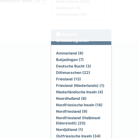
jekte pro Seite:
Deutschland (280)
Dänemark (1)
Niederlande (35)
Beliebte
Urlaubsregionen
Ammerland (8)
Butjadingen (7)
Deutsche Bucht (3)
Dithmarschen (22)
Friesland (13)
Friesland (Niederlande) (1)
Niederländische Inseln (4)
Noordholland (8)
Nordfriesische Inseln (18)
Nordfriesland (9)
Nordfriesland (Halbinsel
Eiderstedt) (20)
Nordjütland (1)
Ostfriesische Inseln (34)