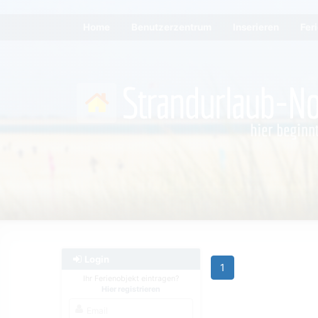
Home
Benutzerzentrum
Inserieren
Fer
Login
1
Ihr Ferienobjekt eintragen?
Hier registrieren