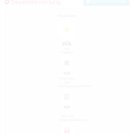
Gesamtbewertung
Zum Kontaktformular
Insgesamt
n/a
Service
und
Angebot
n/a
Umgebung
und
Ausflugsmöglichkeiten
n/a
Lage und
Verkehrsanbindung