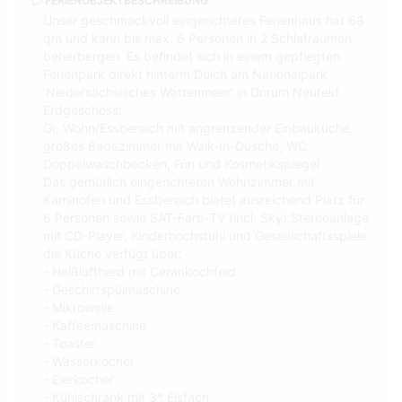
FERIENOBJEKTBESCHREIBUNG
Unser geschmackvoll eingerichtetes Ferienhaus hat 68
qm und kann bis max. 6 Personen in 2 Schlafräumen
beherbergen. Es befindet sich in einem gepflegten
Ferienpark direkt hinterm Deich am Nationalpark
'Niedersächsisches Wattenmeer' in Dorum Neufeld
Erdgeschoss:
Gr. Wohn/Essbereich mit angrenzender Einbauküche,
großes Badezimmer mit Walk-In-Dusche, WC,
Doppelwaschbecken, Fön und Kosmetikspiegel
Das gemütlich eingerichteten Wohnzimmer mit
Kaminofen und Essbereich bietet ausreichend Platz für
6 Personen sowie SAT-Farb-TV (incl. Sky),Stereoanlage
mit CD-Player, Kinderhochstuhl und Gesellschaftsspiele
die Küche verfügt über:
- Heißluftherd mit Cerankochfeld
- Geschirrspülmaschine
- Mikrowelle
- Kaffeemaschine
- Toaster
- Wasserkocher
- Eierkocher
- Kühlschrank mit 3* Eisfach