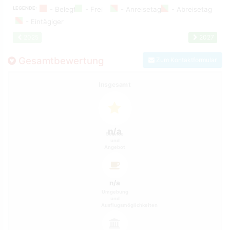
LEGENDE:
2025
2027
Gesamtbewertung
Zum Kontaktformular
Insgesamt
n/a
Service
und
Angebot
n/a
Umgebung
und
Ausflugsmöglichkeiten