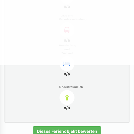
n/a
Lage und
Verkehrsanbindung
n/a
Ausstattung
und
Zustand
n/a
Kinderfreundlich
n/a
Dieses Ferienobjekt bewerten