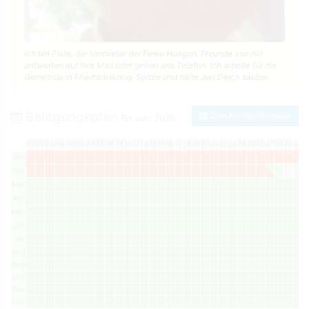
Ich bin Fiete, der Vermieter der Fewo Hoogen. Freunde von mir
antworten auf Ihre Mail oder gehen ans Telefon. Ich arbeite für die
Gemeinde in Friedrichskoog-Spitze und halte den Deich sauber.
Belegungsplan
Zum Kontaktformular
für Jahr
2026
01
02
03
04
05
06
07
08
09
10
11
12
13
14
15
16
17
18
19
20
21
22
23
24
25
26
27
28
29
30
3
Jan
Feb
Mar
Apr
May
Jun
Jul
Aug
Sep
Oct
Nov
Dec