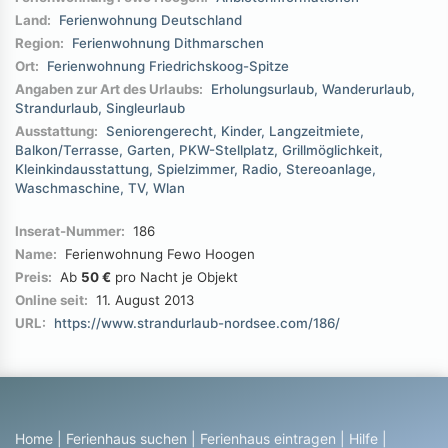
Land:
Ferienwohnung Deutschland
Region:
Ferienwohnung Dithmarschen
Ort:
Ferienwohnung Friedrichskoog-Spitze
Angaben zur Art des Urlaubs:
Erholungsurlaub
Wanderurlaub
Strandurlaub
Singleurlaub
Ausstattung:
Seniorengerecht
Kinder
Langzeitmiete
Balkon/Terrasse
Garten
PKW-Stellplatz
Grillmöglichkeit
Kleinkindausstattung
Spielzimmer
Radio
Stereoanlage
Waschmaschine
TV
Wlan
Inserat-Nummer:
186
Name:
Ferienwohnung Fewo Hoogen
Preis:
Ab
50 €
pro Nacht je Objekt
Online seit:
11. August 2013
URL:
https://www.strandurlaub-nordsee.com/186/
Home
|
Ferienhaus suchen
|
Ferienhaus eintragen
|
Hilfe
|