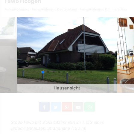
Fewo Hoogen
Ferienwohnung
Ferienwohnung Deutschland
Ferienwohnung Dithmarschen
Hausansicht
Große Fewo mit 3 Schlafzimmern im 1. OG eines
Einfamilienhauses. Strandnähe (150 m)