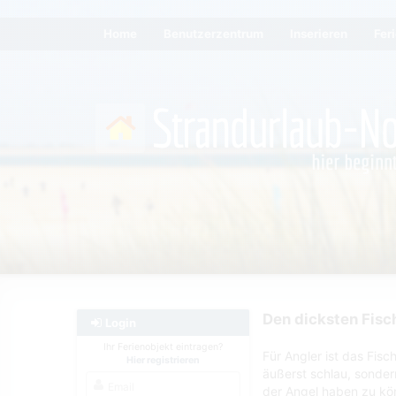
Home
Benutzerzentrum
Inserieren
Fer
Den dicksten Fisc
Login
Ihr Ferienobjekt eintragen?
Für Angler ist das Fis
Hier registrieren
äußerst schlau, sonder
der Angel haben zu kön