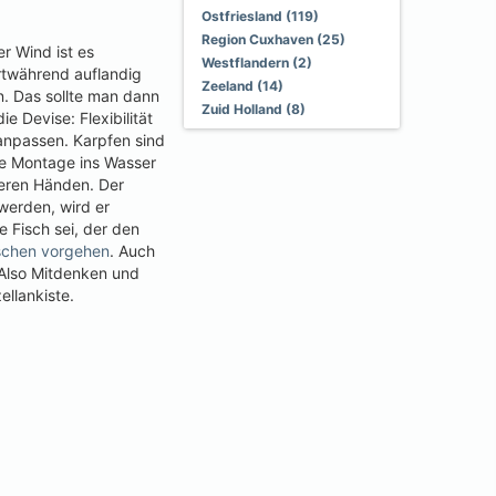
Ostfriesland (119)
Region Cuxhaven (25)
r Wind ist es
Westflandern (2)
ortwährend auflandig
Zeeland (14)
en. Das sollte man dann
Zuid Holland (8)
 Devise: Flexibilität
anpassen. Karpfen sind
die Montage ins Wasser
eeren Händen. Der
werden, wird er
 Fisch sei, der den
schen vorgehen
. Auch
 Also Mitdenken und
ellankiste.