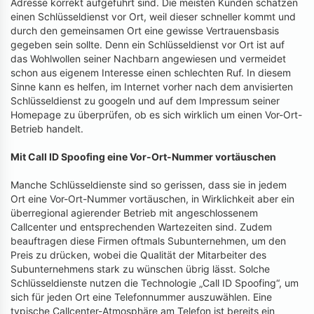
Adresse korrekt aufgeführt sind. Die meisten Kunden schätzen
einen Schlüsseldienst vor Ort, weil dieser schneller kommt und
durch den gemeinsamen Ort eine gewisse Vertrauensbasis
gegeben sein sollte. Denn ein Schlüsseldienst vor Ort ist auf
das Wohlwollen seiner Nachbarn angewiesen und vermeidet
schon aus eigenem Interesse einen schlechten Ruf. In diesem
Sinne kann es helfen, im Internet vorher nach dem anvisierten
Schlüsseldienst zu googeln und auf dem Impressum seiner
Homepage zu überprüfen, ob es sich wirklich um einen Vor-Ort-
Betrieb handelt.
Mit Call ID Spoofing eine Vor-Ort-Nummer vortäuschen
Manche Schlüsseldienste sind so gerissen, dass sie in jedem
Ort eine Vor-Ort-Nummer vortäuschen, in Wirklichkeit aber ein
überregional agierender Betrieb mit angeschlossenem
Callcenter und entsprechenden Wartezeiten sind. Zudem
beauftragen diese Firmen oftmals Subunternehmen, um den
Preis zu drücken, wobei die Qualität der Mitarbeiter des
Subunternehmens stark zu wünschen übrig lässt. Solche
Schlüsseldienste nutzen die Technologie „Call ID Spoofing“, um
sich für jeden Ort eine Telefonnummer auszuwählen. Eine
typische Callcenter-Atmosphäre am Telefon ist bereits ein