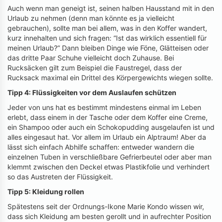
Auch wenn man geneigt ist, seinen halben Hausstand mit in den
Urlaub zu nehmen (denn man könnte es ja vielleicht
gebrauchen), sollte man bei allem, was in den Koffer wandert,
kurz innehalten und sich fragen: “Ist das wirklich essentiell für
meinen Urlaub?” Dann bleiben Dinge wie Föne, Glätteisen oder
das dritte Paar Schuhe vielleicht doch Zuhause. Bei
Rucksäcken gilt zum Beispiel die Faustregel, dass der
Rucksack maximal ein Drittel des Körpergewichts wiegen sollte.
Tipp 4: Flüssigkeiten vor dem Auslaufen schützen
Jeder von uns hat es bestimmt mindestens einmal im Leben
erlebt, dass einem in der Tasche oder dem Koffer eine Creme,
ein Shampoo oder auch ein Schokopudding ausgelaufen ist und
alles eingesaut hat. Vor allem im Urlaub ein Alptraum! Aber da
lässt sich einfach Abhilfe schaffen: entweder wandern die
einzelnen Tuben in verschließbare Gefrierbeutel oder aber man
klemmt zwischen den Deckel etwas Plastikfolie und verhindert
so das Austreten der Flüssigkeit.
Tipp 5:
Kleidung rollen
Spätestens seit der Ordnungs-Ikone Marie Kondo wissen wir,
dass sich Kleidung am besten gerollt und in aufrechter Position