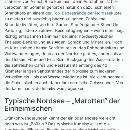
schneller von A nach B zu kommen, denn Autofahren ist hier
verboten. Im Sommer gehört es natürlich dazu, sich einen
Strandkorb an einem
der Top-Badestrände der Nordseeküste
zu mieten und ausgiebig baden zu gehen. Zahlreiche
Strandaktivitäten, wie Kite-Surfen, Sup-Yoga oder Stand Up
Paddling, laden zu aktiver Beschäftigung ein – wenn man mag.
Richtig entspannen kann man bei einer nordseetypischen
Thalasso-Behandlung aus Algen, Schlick und Mineralien. Hoch
im Kurs stehen ebenso Schifftouren zu den Robbenbänken und
Wattwanderungen, denn an der Nordsee gibt es, anders als an
der Ostsee, Ebbe und Flut. Beim Rückgang des Wassers laden
die zahlreichen Cafés und Restaurants entlang des 40
Kilometer langen Sandstrandes der Nordsee zum leckeren
Verweilen ein – bis das Wasser wieder da ist. Vielleicht nehmen
die Einheimischen auch daher ihre nordische Gelassenheit. Von
der kann man sich definitiv was abgucken.
Typische Nordsee – „Marotten“ der
Einheimischen
Grünkohlwanderungen kennt der ein oder andere vielleicht,
doch was ist „Boßeln“? Das typische Kugelspiel liebt die
Nordseebevölkerung. Es gibt sogar richtige Meisterschaften.