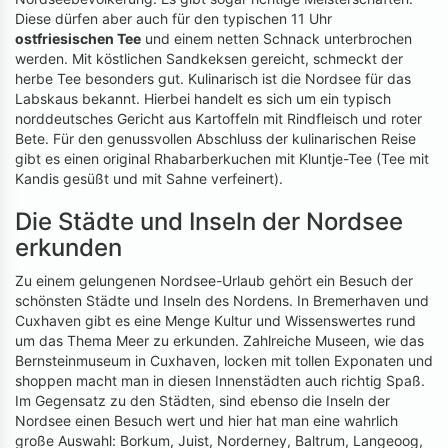
Diese dürfen aber auch für den typischen 11 Uhr
ostfriesischen Tee
und einem netten Schnack unterbrochen
werden. Mit köstlichen Sandkeksen gereicht, schmeckt der
herbe Tee besonders gut. Kulinarisch ist die Nordsee für das
Labskaus bekannt. Hierbei handelt es sich um ein typisch
norddeutsches Gericht aus Kartoffeln mit Rindfleisch und roter
Bete. Für den genussvollen Abschluss der kulinarischen Reise
gibt es einen original Rhabarberkuchen mit Kluntje-Tee (Tee mit
Kandis gesüßt und mit Sahne verfeinert).
Die Städte und Inseln der Nordsee
erkunden
Zu einem gelungenen Nordsee-Urlaub gehört ein Besuch der
schönsten Städte und Inseln des Nordens. In Bremerhaven und
Cuxhaven gibt es eine Menge Kultur und Wissenswertes rund
um das Thema Meer zu erkunden. Zahlreiche Museen, wie das
Bernsteinmuseum in Cuxhaven, locken mit tollen Exponaten und
shoppen macht man in diesen Innenstädten auch richtig Spaß.
Im Gegensatz zu den Städten, sind ebenso die Inseln der
Nordsee einen Besuch wert und hier hat man eine wahrlich
große Auswahl: Borkum, Juist, Norderney, Baltrum, Langeoog,