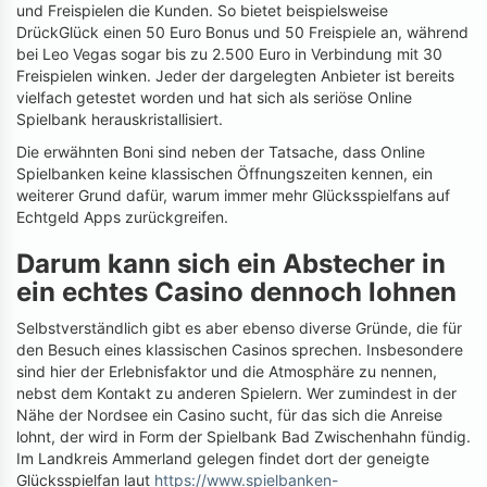
und Freispielen die Kunden. So bietet beispielsweise
DrückGlück einen 50 Euro Bonus und 50 Freispiele an, während
bei Leo Vegas sogar bis zu 2.500 Euro in Verbindung mit 30
Freispielen winken. Jeder der dargelegten Anbieter ist bereits
vielfach getestet worden und hat sich als seriöse Online
Spielbank herauskristallisiert.
Die erwähnten Boni sind neben der Tatsache, dass Online
Spielbanken keine klassischen Öffnungszeiten kennen, ein
weiterer Grund dafür, warum immer mehr Glücksspielfans auf
Echtgeld Apps zurückgreifen.
Darum kann sich ein Abstecher in
ein echtes Casino dennoch lohnen
Selbstverständlich gibt es aber ebenso diverse Gründe, die für
den Besuch eines klassischen Casinos sprechen. Insbesondere
sind hier der Erlebnisfaktor und die Atmosphäre zu nennen,
nebst dem Kontakt zu anderen Spielern. Wer zumindest in der
Nähe der Nordsee ein Casino sucht, für das sich die Anreise
lohnt, der wird in Form der Spielbank Bad Zwischenhahn fündig.
Im Landkreis Ammerland gelegen findet dort der geneigte
Glücksspielfan laut
https://www.spielbanken-