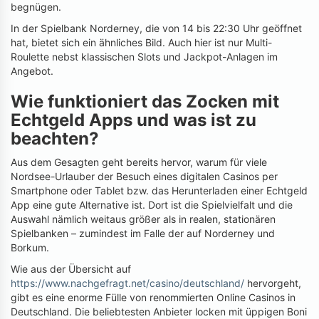
begnügen.
In der Spielbank Norderney, die von 14 bis 22:30 Uhr geöffnet
hat, bietet sich ein ähnliches Bild. Auch hier ist nur Multi-
Roulette nebst klassischen Slots und Jackpot-Anlagen im
Angebot.
Wie funktioniert das Zocken mit
Echtgeld Apps und was ist zu
beachten?
Aus dem Gesagten geht bereits hervor, warum für viele
Nordsee-Urlauber der Besuch eines digitalen Casinos per
Smartphone oder Tablet bzw. das Herunterladen einer Echtgeld
App eine gute Alternative ist. Dort ist die Spielvielfalt und die
Auswahl nämlich weitaus größer als in realen, stationären
Spielbanken – zumindest im Falle der auf Norderney und
Borkum.
Wie aus der Übersicht auf
https://www.nachgefragt.net/casino/deutschland/
hervorgeht,
gibt es eine enorme Fülle von renommierten Online Casinos in
Deutschland. Die beliebtesten Anbieter locken mit üppigen Boni