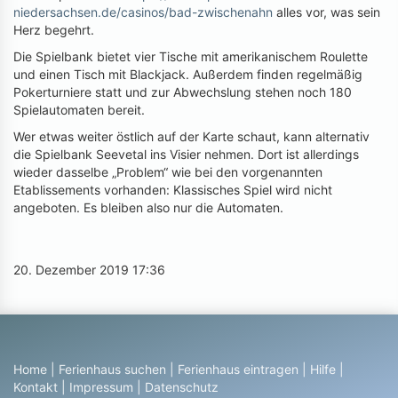
niedersachsen.de/casinos/bad-zwischenahn
alles vor, was sein
Herz begehrt.
Die Spielbank bietet vier Tische mit amerikanischem Roulette
und einen Tisch mit Blackjack. Außerdem finden regelmäßig
Pokerturniere statt und zur Abwechslung stehen noch 180
Spielautomaten bereit.
Wer etwas weiter östlich auf der Karte schaut, kann alternativ
die Spielbank Seevetal ins Visier nehmen. Dort ist allerdings
wieder dasselbe „Problem“ wie bei den vorgenannten
Etablissements vorhanden: Klassisches Spiel wird nicht
angeboten. Es bleiben also nur die Automaten.
20. Dezember 2019 17:36
Home
|
Ferienhaus suchen
|
Ferienhaus eintragen
|
Hilfe
|
Kontakt
|
Impressum
|
Datenschutz