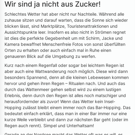
Wir sind ja nicht aus Zucker!
Schlechtes Wetter hat aber nicht nur Nachteile. Während alle
zuhause sitzen und darauf warten, dass die Sonne sich wieder
blicken lässt, sind Marktplätze, Touristenattraktionen und
Aussichtspunkte leer. Insofern es also nicht in Strömen regnet
ist dies die perfekte Gegebenheit um mit Schirm, Jacke und
Kamera bewaffnet Menschenfreie Fotos von sonst überfüllten
Orten zu erhalten oder auch einfach mal in Ruhe einen
genaueren Blick auf die Umgebung zu werfen.
Kurz nach einem Regenfall oder sogar bei leichtem Regen ist
aber auch eine Wattwanderung noch möglich. Diese wird dann
besonders Spannend, denn all die kleinen Lebewesen kommen
hervor und gehen ihren Regen – Ritualen nach. Und auch das
durch das Wattenmeer gehen selbst wird zu einem lustigen
Erlebnis, denn durch den Regen ist alles noch matschiger und
herausfordernder als zuvor! Wenn das Wetter kein Insel-
Hopping zulässt bleibt einem immer noch das Bar-Hopping. Das
bedeutet einfach erklärt, dass man in einer Bar immer nur eine
kurze Weile verbleibt und dann zur nächsten Bar geht (oder im
Regen auch rennt). Simpel und Unterhaltsam!
Gerade an der Nordsee macht das Wetter oft was es will, es