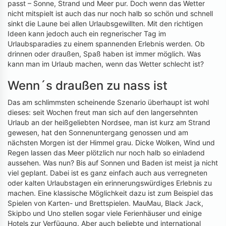
passt – Sonne, Strand und Meer pur. Doch wenn das Wetter
nicht mitspielt ist auch das nur noch halb so schön und schnell
sinkt die Laune bei allen Urlaubsgewillten. Mit den richtigen
Ideen kann jedoch auch ein regnerischer Tag im
Urlaubsparadies zu einem spannenden Erlebnis werden. Ob
drinnen oder draußen, Spaß haben ist immer möglich. Was
kann man im Urlaub machen, wenn das Wetter schlecht ist?
Wenn´s draußen zu nass ist
Das am schlimmsten scheinende Szenario überhaupt ist wohl
dieses: seit Wochen freut man sich auf den langersehnten
Urlaub an der heißgeliebten Nordsee, man ist kurz am Strand
gewesen, hat den Sonnenuntergang genossen und am
nächsten Morgen ist der Himmel grau. Dicke Wolken, Wind und
Regen lassen das Meer plötzlich nur noch halb so einladend
aussehen. Was nun? Bis auf Sonnen und Baden ist meist ja nicht
viel geplant. Dabei ist es ganz einfach auch aus verregneten
oder kalten Urlaubstagen ein erinnerungswürdiges Erlebnis zu
machen. Eine klassische Möglichkeit dazu ist zum Beispiel das
Spielen von Karten- und Brettspielen. MauMau, Black Jack,
Skipbo und Uno stellen sogar viele Ferienhäuser und einige
Hotels zur Verfügung. Aber auch beliebte und international