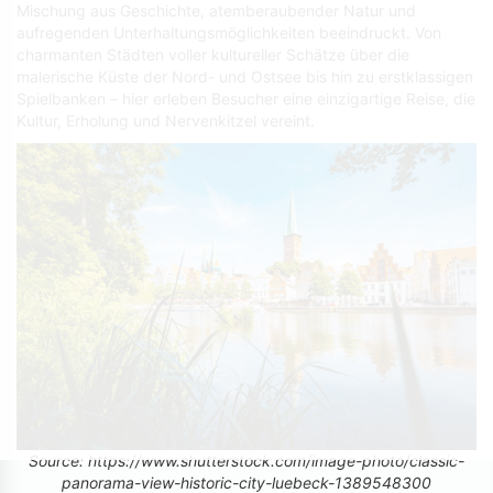
Mischung aus Geschichte, atemberaubender Natur und
aufregenden Unterhaltungsmöglichkeiten beeindruckt. Von
charmanten Städten voller kultureller Schätze über die
malerische Küste der Nord- und Ostsee bis hin zu erstklassigen
Spielbanken – hier erleben Besucher eine einzigartige Reise, die
Kultur, Erholung und Nervenkitzel vereint.
Source: https://www.shutterstock.com/image-photo/classic-
panorama-view-historic-city-luebeck-1389548300