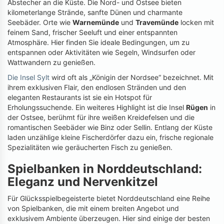
Abstecher an die Küste. Die Nord- und Ostsee bieten
kilometerlange Strände, sanfte Dünen und charmante
Seebäder. Orte wie
Warnemünde
und
Travemünde
locken mit
feinem Sand, frischer Seeluft und einer entspannten
Atmosphäre. Hier finden Sie ideale Bedingungen, um zu
entspannen oder Aktivitäten wie Segeln, Windsurfen oder
Wattwandern zu genießen.
Die Insel Sylt
wird oft als „Königin der Nordsee“ bezeichnet. Mit
ihrem exklusiven Flair, den endlosen Stränden und den
eleganten Restaurants ist sie ein Hotspot für
Erholungssuchende. Ein weiteres Highlight ist die Insel
Rügen
in
der Ostsee, berühmt für ihre weißen Kreidefelsen und die
romantischen Seebäder wie Binz oder Sellin. Entlang der Küste
laden unzählige kleine Fischerdörfer dazu ein, frische regionale
Spezialitäten wie geräucherten Fisch zu genießen.
Spielbanken in Norddeutschland:
Eleganz und Nervenkitzel
Für Glücksspielbegeisterte bietet Norddeutschland eine Reihe
von Spielbanken, die mit einem breiten Angebot und
exklusivem Ambiente überzeugen. Hier sind einige der besten