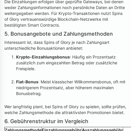
Die Einzahlungen erfolgen über geprüfte Gateways, bei denen
weder Zahlungsinformationen noch persönliche Daten an Dritte
weitergegeben werden. Für Krypto-Transaktionen nutzt Spins
of Glory vertrauenswürdige Blockchain-Netzwerke mit
bestätigten Smart Contracts.
5. Bonusangebote und Zahlungsmethoden
Interessant ist, dass Spins of Glory je nach Zahlungsart
unterschiedliche Bonusaktionen anbietet:
Krypto-Einzahlungsbonus
: Häufig ein Prozentsatz
zusätzlich zum eingezahlten Betrag oder zusätzliche
Freispiele.
Fiat-Bonus
: Meist klassischer Willkommensbonus, oft mit
niedrigerem Prozentsatz, aber höherem maximalen
Bonusbetrag.
Wer langfristig plant, bei Spins of Glory zu spielen, sollte prüfen,
welche Zahlungsmethode die attraktivsten Promotionen bietet.
6. Gebührenstruktur im Vergleich
Zahlungsmethode
Einzahlungsgebühr
Auszahlungsgebühr