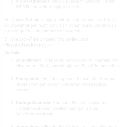
Krypto-Optionen
: Bitcoin, Ethereum, Litecoin, Tether
(USDT) und weitere digitale Assets.
Der Casino-Betreiber folgt damit dem internationalen Trend,
Kryptowährungen nicht mehr als Nischenlösung, sondern als
vollwertige Zahlungsmethode anzusehen.
2. Krypto-Zahlungen: Vorteile und
Herausforderungen
Vorteile
Schnelligkeit
– Transaktionen werden oft innerhalb von
Minuten bestätigt, unabhängig von Banköffnungszeiten.
Anonymität
– Bei Zahlungen mit Bitcoin oder Ethereum
müssen weniger persönliche Daten preisgegeben
werden.
Geringe Gebühren
– Je nach Blockchain sind die
Transaktionskosten deutlich niedriger als bei
Banküberweisungen.
Internationale Flexibilität
– Spieler aus verschiedenen