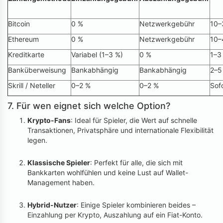
Bitcoin
0 %
Netzwerkgebühr
10–
Ethereum
0 %
Netzwerkgebühr
10–
Kreditkarte
Variabel (1–3 %)
0 %
1–3
Banküberweisung
Bankabhängig
Bankabhängig
2–5
Skrill / Neteller
0–2 %
0–2 %
Sof
7. Für wen eignet sich welche Option?
Krypto-Fans
: Ideal für Spieler, die Wert auf schnelle
Transaktionen, Privatsphäre und internationale Flexibilität
legen.
Klassische Spieler
: Perfekt für alle, die sich mit
Bankkarten wohlfühlen und keine Lust auf Wallet-
Management haben.
Hybrid-Nutzer
: Einige Spieler kombinieren beides –
Einzahlung per Krypto, Auszahlung auf ein Fiat-Konto.