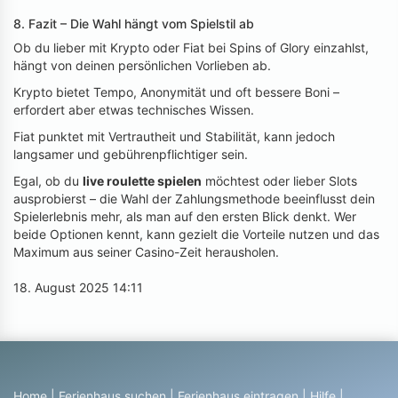
8. Fazit – Die Wahl hängt vom Spielstil ab
Ob du lieber mit Krypto oder Fiat bei Spins of Glory einzahlst,
hängt von deinen persönlichen Vorlieben ab.
Krypto bietet Tempo, Anonymität und oft bessere Boni –
erfordert aber etwas technisches Wissen.
Fiat punktet mit Vertrautheit und Stabilität, kann jedoch
langsamer und gebührenpflichtiger sein.
Egal, ob du
live roulette spielen
möchtest oder lieber Slots
ausprobierst – die Wahl der Zahlungsmethode beeinflusst dein
Spielerlebnis mehr, als man auf den ersten Blick denkt. Wer
beide Optionen kennt, kann gezielt die Vorteile nutzen und das
Maximum aus seiner Casino-Zeit herausholen.
18. August 2025 14:11
Home
|
Ferienhaus suchen
|
Ferienhaus eintragen
|
Hilfe
|