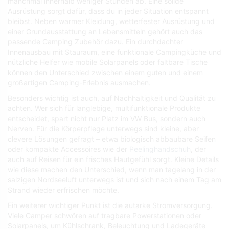
manchmal innerhalb weniger Stunden ab. Eine solide
Ausrüstung sorgt dafür, dass du in jeder Situation entspannt
bleibst. Neben warmer Kleidung, wetterfester Ausrüstung und
einer Grundausstattung an Lebensmitteln gehört auch das
passende Camping Zubehör dazu. Ein durchdachter
Innenausbau mit Stauraum, eine funktionale Campingküche und
nützliche Helfer wie mobile Solarpanels oder faltbare Tische
können den Unterschied zwischen einem guten und einem
großartigen Camping-Erlebnis ausmachen.
Besonders wichtig ist auch, auf Nachhaltigkeit und Qualität zu
achten. Wer sich für langlebige, multifunktionale Produkte
entscheidet, spart nicht nur Platz im VW Bus, sondern auch
Nerven. Für die Körperpflege unterwegs sind kleine, aber
clevere Lösungen gefragt – etwa biologisch abbaubare Seifen
oder kompakte Accessoires wie der
Peelinghandschuh
, der
auch auf Reisen für ein frisches Hautgefühl sorgt. Kleine Details
wie diese machen den Unterschied, wenn man tagelang in der
salzigen Nordseeluft unterwegs ist und sich nach einem Tag am
Strand wieder erfrischen möchte.
Ein weiterer wichtiger Punkt ist die autarke Stromversorgung.
Viele Camper schwören auf tragbare Powerstationen oder
Solarpanels, um Kühlschrank, Beleuchtung und Ladegeräte