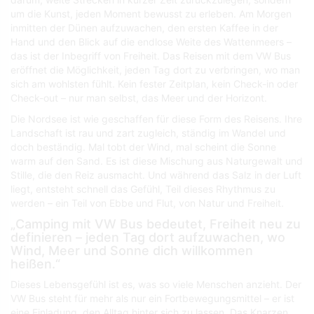
um die Kunst, jeden Moment bewusst zu erleben. Am Morgen
inmitten der Dünen aufzuwachen, den ersten Kaffee in der
Hand und den Blick auf die endlose Weite des Wattenmeers –
das ist der Inbegriff von Freiheit. Das Reisen mit dem VW Bus
eröffnet die Möglichkeit, jeden Tag dort zu verbringen, wo man
sich am wohlsten fühlt. Kein fester Zeitplan, kein Check-in oder
Check-out – nur man selbst, das Meer und der Horizont.
Die Nordsee ist wie geschaffen für diese Form des Reisens. Ihre
Landschaft ist rau und zart zugleich, ständig im Wandel und
doch beständig. Mal tobt der Wind, mal scheint die Sonne
warm auf den Sand. Es ist diese Mischung aus Naturgewalt und
Stille, die den Reiz ausmacht. Und während das Salz in der Luft
liegt, entsteht schnell das Gefühl, Teil dieses Rhythmus zu
werden – ein Teil von Ebbe und Flut, von Natur und Freiheit.
„Camping mit VW Bus bedeutet, Freiheit neu zu
definieren – jeden Tag dort aufzuwachen, wo
Wind, Meer und Sonne dich willkommen
heißen.“
Dieses Lebensgefühl ist es, was so viele Menschen anzieht. Der
VW Bus steht für mehr als nur ein Fortbewegungsmittel – er ist
eine Einladung, den Alltag hinter sich zu lassen. Das Knarzen