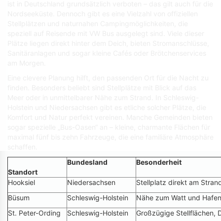
ist in Deutschland grundsätzlich verboten – das gilt auch für die
Nordseeküste. Dennoch gibt es eine Vielzahl von offiziellen
Stellplätzen und naturnahen Campingmöglichkeiten, die
speziell auf Reisende mit VW Bus ausgelegt sind. Viele dieser
Plätze liegen direkt hinter dem Deich, bieten Stromanschlüsse,
Sanitäranlagen und sogar kleine Cafés oder Brötchenservices
am Morgen.
Eine clevere Planung hilft, den passenden Ort für die Nacht zu
finden. Besonders beliebt sind Stellplätze mit Blick auf das
Meer oder in unmittelbarer Nähe zum Strand. In Schleswig-
Holstein und Niedersachsen gibt es etliche solcher Plätze, die
Komfort und Natur perfekt vereinen. Manche Gemeinden bieten
sogar spezielle „Bus-Oasen“ an – kleine, charmante Flächen für
maximal fünf bis zehn Fahrzeuge, die eine familiäre Atmosphäre
schaffen.
Bundesland
Besonderheit
Standort
Hooksiel
Niedersachsen
Stellplatz direkt am Stran
Büsum
Schleswig-Holstein
Nähe zum Watt und Hafe
St. Peter-Ording
Schleswig-Holstein
Großzügige Stellflächen, 