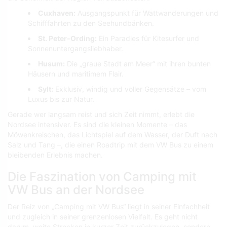
Cuxhaven:
Ausgangspunkt für Wattwanderungen und
Schifffahrten zu den Seehundbänken.
St. Peter-Ording:
Ein Paradies für Kitesurfer und
Sonnenuntergangsliebhaber.
Husum:
Die „graue Stadt am Meer“ mit ihren bunten
Häusern und maritimem Flair.
Sylt:
Exklusiv, windig und voller Gegensätze – vom
Luxus bis zur Natur.
Gerade wer langsam reist und sich Zeit nimmt, erlebt die
Nordsee intensiver. Es sind die kleinen Momente – das
Möwenkreischen, das Lichtspiel auf dem Wasser, der Duft nach
Salz und Tang –, die einen Roadtrip mit dem VW Bus zu einem
bleibenden Erlebnis machen.
Die Faszination von Camping mit
VW Bus an der Nordsee
Der Reiz von „Camping mit VW Bus“ liegt in seiner Einfachheit
und zugleich in seiner grenzenlosen Vielfalt. Es geht nicht
darum, weite Strecken in kurzer Zeit zurückzulegen, sondern