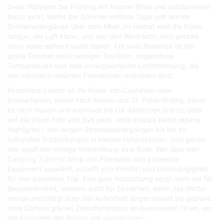
Seite. Während der Frühling mit frischer Brise und aufblühender
Natur lockt, bietet der Sommer endlose Tage und warme
Sonnenuntergänge über dem Meer. Im Herbst wird die Küste
ruhiger, die Luft klarer, und wer den Wind liebt, wird gerade
dann seine wahre Freude haben. Für viele Reisende ist der
späte Sommer ideal: weniger Touristen, angenehme
Temperaturen und eine unvergleichliche Lichtstimmung, die
den Himmel in weichen Pastelltönen erstrahlen lässt.
Besonders beliebt ist die Route von Cuxhaven über
Bremerhaven, weiter nach Büsum und St. Peter-Ording, bevor
es nach Husum und eventuell bis zur dänischen Grenze oder
auf die Inseln Föhr und Sylt geht. Jede Etappe bietet eigene
Highlights – von langen Strandspaziergängen bis hin zu
kulturellen Entdeckungen in kleinen Hafenstädten. Und genau
hier spielt die richtige Vorbereitung eine Rolle: Wer über den
Camping Zubehör
Shop von Pillenstein das passende
Equipment auswählt, schafft sich Komfort und Unabhängigkeit
für den gesamten Trip. Eine gute Ausstattung sorgt nicht nur für
Bequemlichkeit, sondern auch für Sicherheit, wenn das Wetter
einmal umschlägt oder der Aufenthalt länger dauert als geplant.
Viele Camper planen Zwischenstopps an besonderen Orten, um
die Schönheit der Region voll auszukosten: