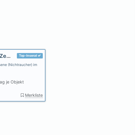
NR.-Bungalows + NR.-Ferienwohnungen im Zentrum von Wyk
Top-Inserat
ene (Nichtraucher) im
ag je Objekt
Merkliste