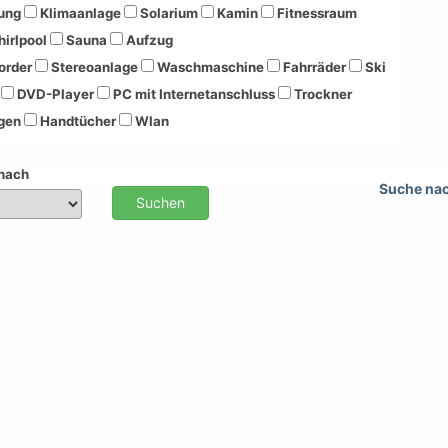
ung
Klimaanlage
Solarium
Kamin
Fitnessraum
irlpool
Sauna
Aufzug
order
Stereoanlage
Waschmaschine
Fahrräder
Ski
DVD-Player
PC mit Internetanschluss
Trockner
gen
Handtücher
Wlan
 nach
Suche na
Suchen