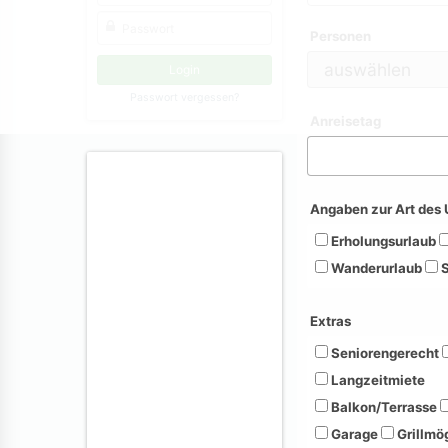
Personen
Passwort vergessen?
Anreisetag
Angaben zur Art des 
Erholungsurlaub
Wanderurlaub
S
Extras
Seniorengerecht
Langzeitmiete
Balkon/Terrasse
Garage
Grillmög