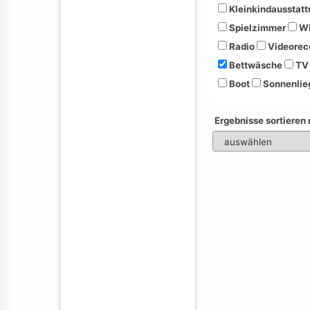
Kleinkindausstatt
Spielzimmer
Wh
Radio
Videorec
Bettwäsche
TV
Boot
Sonnenlie
Ergebnisse sortieren