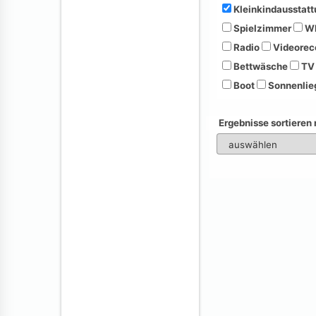
Kleinkindausstatt
Spielzimmer
Wh
Radio
Videorec
Bettwäsche
TV
Boot
Sonnenlie
Ergebnisse sortieren