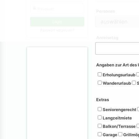
Personen
Passwort vergessen?
Anreisetag
Angaben zur Art des 
Erholungsurlaub
Wanderurlaub
S
Extras
Seniorengerecht
Langzeitmiete
Balkon/Terrasse
Garage
Grillmög