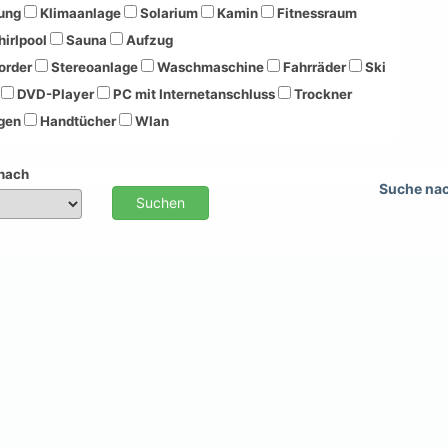
ung
Klimaanlage
Solarium
Kamin
Fitnessraum
irlpool
Sauna
Aufzug
order
Stereoanlage
Waschmaschine
Fahrräder
Ski
DVD-Player
PC mit Internetanschluss
Trockner
gen
Handtücher
Wlan
 nach
Suche na
Suchen