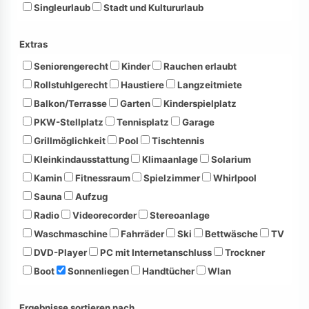
Singleurlaub
Stadt und Kultururlaub
Extras
Seniorengerecht
Kinder
Rauchen erlaubt
Rollstuhlgerecht
Haustiere
Langzeitmiete
Balkon/Terrasse
Garten
Kinderspielplatz
PKW-Stellplatz
Tennisplatz
Garage
Grillmöglichkeit
Pool
Tischtennis
Kleinkindausstattung
Klimaanlage
Solarium
Kamin
Fitnessraum
Spielzimmer
Whirlpool
Sauna
Aufzug
Radio
Videorecorder
Stereoanlage
Waschmaschine
Fahrräder
Ski
Bettwäsche
TV
DVD-Player
PC mit Internetanschluss
Trockner
Boot
Sonnenliegen
Handtücher
Wlan
Ergebnisse sortieren nach