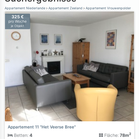
Appartement Niederlande
Appartement Zeeland
Appartement Vrouwenpolder
325 €
pro Woche
je Objekt
Appartement 11 "Het Veerse Bree"
2
Betten:
4
Fläche:
78m