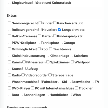
Singleurlaub
Stadt und Kultururlaub
Extras
Seniorengerecht
Kinder
Rauchen erlaubt
Rollstuhlgerecht
Haustiere
Langzeitmiete
Balkon/Terrasse
Garten
Kinderspielplatz
PKW-Stellplatz
Tennisplatz
Garage
Grillmöglichkeit
Pool
Tischtennis
Kleinkindausstattung
Klimaanlage
Solarium
Kamin
Fitnessraum
Spielzimmer
Whirlpool
Sauna
Aufzug
Radio
Videorecorder
Stereoanlage
Waschmaschine
Fahrräder
Ski
Bettwäsche
TV
DVD-Player
PC mit Internetanschluss
Trockner
Boot
Sonnenliegen
Handtücher
Wlan
Ergebnisse sortieren nach