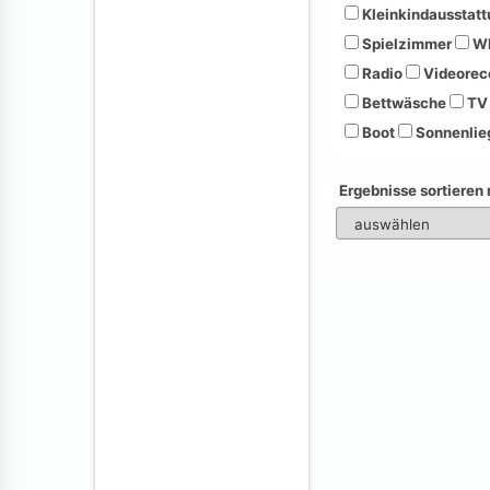
Kleinkindausstatt
Spielzimmer
Wh
Radio
Videorec
Bettwäsche
TV
Boot
Sonnenlie
Ergebnisse sortieren