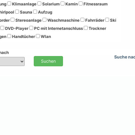
ung
Klimaanlage
Solarium
Kamin
Fitnessraum
irlpool
Sauna
Aufzug
order
Stereoanlage
Waschmaschine
Fahrräder
Ski
DVD-Player
PC mit Internetanschluss
Trockner
gen
Handtücher
Wlan
 nach
Suche na
Suchen