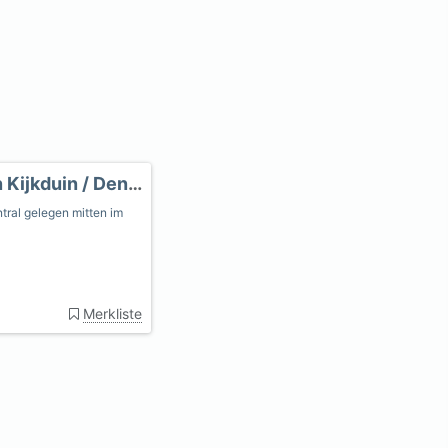
Haags Duinhuis - Ferienwohnung am Meer in Kijkduin / Den Haa
tral gelegen mitten im
Merkliste