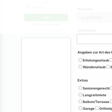
Personen
Passwort vergessen?
Anreisetag
Angaben zur Art des 
Erholungsurlaub
Wanderurlaub
S
Extras
Seniorengerecht
Langzeitmiete
Balkon/Terrasse
Garage
Grillmög