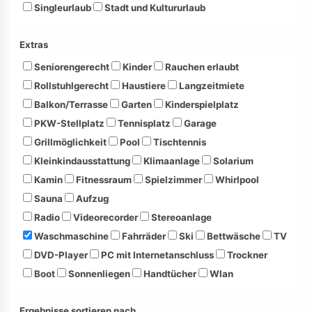
Singleurlaub
Stadt und Kultururlaub
Extras
Seniorengerecht
Kinder
Rauchen erlaubt
Rollstuhlgerecht
Haustiere
Langzeitmiete
Balkon/Terrasse
Garten
Kinderspielplatz
PKW-Stellplatz
Tennisplatz
Garage
Grillmöglichkeit
Pool
Tischtennis
Kleinkindausstattung
Klimaanlage
Solarium
Kamin
Fitnessraum
Spielzimmer
Whirlpool
Sauna
Aufzug
Radio
Videorecorder
Stereoanlage
Waschmaschine
Fahrräder
Ski
Bettwäsche
TV
DVD-Player
PC mit Internetanschluss
Trockner
Boot
Sonnenliegen
Handtücher
Wlan
Ergebnisse sortieren nach