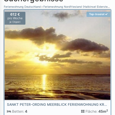
Ferienwohnung Deutschland
Ferienwohnung Nordfriesland (Halbinsel Eiderstedt)
F
612 €
Top-Inserat
pro Woche
je Objekt
SANKT PETER-ORDING MEERBLICK FERIENWOHNUNG KRANICH AM STRAND
2
Betten:
4
Fläche:
45m