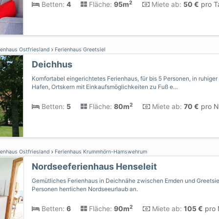
2
Betten:
4
Fläche:
95m
Miete ab:
50 €
pro T
ienhaus Ostfriesland
Ferienhaus Greetsiel
Deichhus
Komfortabel eingerichtetes Ferienhaus, für bis 5 Personen, in ruhig
Hafen, Ortskern mit Einkaufsmöglichkeiten zu Fuß e…
2
Betten:
5
Fläche:
80m
Miete ab:
70 €
pro N
ienhaus Ostfriesland
Ferienhaus Krummhörn-Hamswehrum
Nordseeferienhaus Henseleit
Gemütliches Ferienhaus in Deichnähe zwischen Emden und Greetsiel b
Personen herrlichen Nordseeurlaub an.
2
Betten:
6
Fläche:
90m
Miete ab:
105 €
pro 