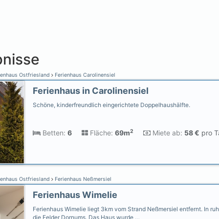
nisse
ienhaus Ostfriesland
Ferienhaus Carolinensiel
Ferienhaus in Carolinensiel
Schöne, kinderfreundlich eingerichtete Doppelhaushälfte.
2
Betten:
6
Fläche:
69m
Miete ab:
58 €
pro T
ienhaus Ostfriesland
Ferienhaus Neßmersiel
Ferienhaus Wimelie
Ferienhaus Wimelie liegt 3km vom Strand Neßmersiel entfernt. In ruh
die Felder Dornums. Das Haus wurde …