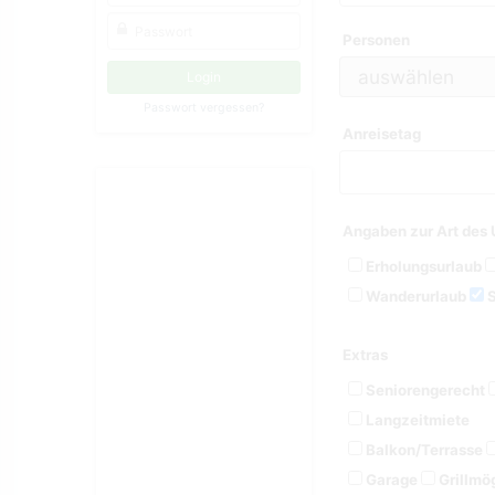
Personen
Passwort vergessen?
Anreisetag
Angaben zur Art des 
Erholungsurlaub
Wanderurlaub
S
Extras
Seniorengerecht
Langzeitmiete
Balkon/Terrasse
Garage
Grillmög