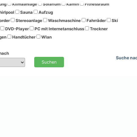
ung
Klimaanlage
Solarium
Kamin
Fitnessraum
irlpool
Sauna
Aufzug
order
Stereoanlage
Waschmaschine
Fahrräder
Ski
DVD-Player
PC mit Internetanschluss
Trockner
gen
Handtücher
Wlan
 nach
Suche na
Suchen