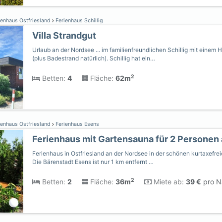
ienhaus Ostfriesland
Ferienhaus Schillig
Villa Strandgut
Urlaub an der Nordsee ... im familienfreundlichen Schillig mit einem
(plus Badestrand natürlich). Schillig hat ein…
2
Betten:
4
Fläche:
62m
ienhaus Ostfriesland
Ferienhaus Esens
Ferienhaus mit Gartensauna für 2 Personen
Ferienhaus in Ostfriesland an der Nordsee in der schönen kurtaxefrei
Die Bärenstadt Esens ist nur 1 km entfernt …
2
Betten:
2
Fläche:
36m
Miete ab:
39 €
pro Na