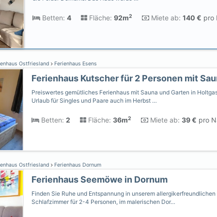
2
Betten:
4
Fläche:
92m
Miete ab:
140 €
pro 
ienhaus Ostfriesland
Ferienhaus Esens
Preiswertes gemütliches Ferienhaus mit Sauna und Garten in Holtga
Urlaub für Singles und Paare auch im Herbst …
2
Betten:
2
Fläche:
36m
Miete ab:
39 €
pro Na
ienhaus Ostfriesland
Ferienhaus Dornum
Ferienhaus Seemöwe in Dornum
Finden Sie Ruhe und Entspannung in unserem allergikerfreundlichen 
Schlafzimmer für 2-4 Personen, im malerischen Dor…