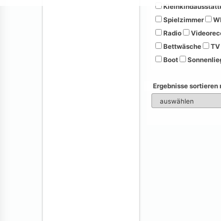
Kleinkindausstatt
Spielzimmer
Wh
Radio
Videorec
Bettwäsche
TV
Boot
Sonnenlie
Ergebnisse sortieren