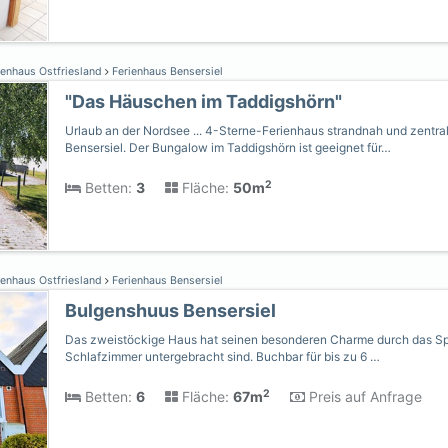
ienhaus Ostfriesland
Ferienhaus Bensersiel
"Das Häuschen im Taddigshörn"
Urlaub an der Nordsee ... 4-Sterne-Ferienhaus strandnah und zentra
Bensersiel. Der Bungalow im Taddigshörn ist geeignet für…
2
Betten:
3
Fläche:
50m
ienhaus Ostfriesland
Ferienhaus Bensersiel
Bulgenshuus Bensersiel
Das zweistöckige Haus hat seinen besonderen Charme durch das Sp
Schlafzimmer untergebracht sind. Buchbar für bis zu 6 …
2
Betten:
6
Fläche:
67m
Preis auf Anfrage