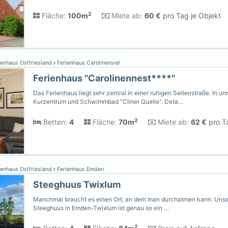
2
Fläche:
100m
Miete ab:
60 €
pro Tag je Objekt
ienhaus Ostfriesland
Ferienhaus Carolinensiel
Ferienhaus "Carolinennest****"
Das Ferienhaus liegt sehr zentral in einer ruhigen Seitenstraße. In u
Kurzentrum und Schwimmbad "Cliner Quelle". Deta…
2
Betten:
4
Fläche:
70m
Miete ab:
62 €
pro Ta
ienhaus Ostfriesland
Ferienhaus Emden
Steeghuus Twixlum
Manchmal braucht es einen Ort, an dem man durchatmen kann. Unser 
Steeghuus in Emden‑Twixlum ist genau so ein …
2