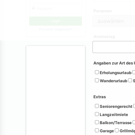
Personen
Passwort vergessen?
Anreisetag
Angaben zur Art des 
Erholungsurlaub
Wanderurlaub
S
Extras
Seniorengerecht
Langzeitmiete
Balkon/Terrasse
Garage
Grillmög