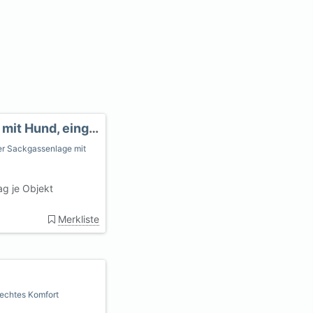
www.Nordsee-Hundefewos.de - Ferienhaus mit Hund, eingezäunt
er Sackgassenlage mit
g je Objekt
Merkliste
rechtes Komfort