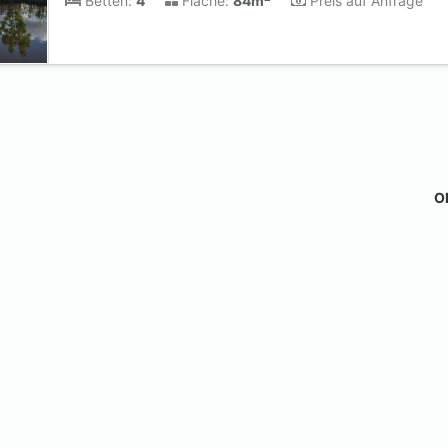
Betten:
4
Fläche:
84m
Preis auf Anfrage
Ob