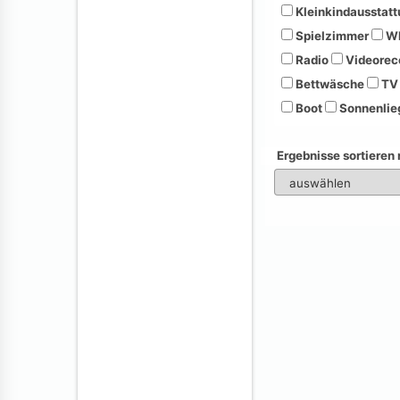
Kleinkindausstatt
Spielzimmer
Wh
Radio
Videorec
Bettwäsche
TV
Boot
Sonnenlie
Ergebnisse sortieren