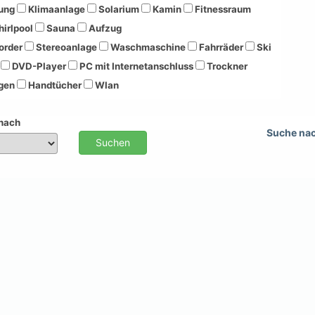
ung
Klimaanlage
Solarium
Kamin
Fitnessraum
irlpool
Sauna
Aufzug
order
Stereoanlage
Waschmaschine
Fahrräder
Ski
DVD-Player
PC mit Internetanschluss
Trockner
gen
Handtücher
Wlan
 nach
Suche na
Suchen