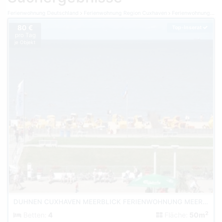
Ferienwohnung Deutschland
Ferienwohnung Region Cuxhaven
Ferienwohnung Cuxhaven
80 €
Top-Inserat
pro Tag
je Objekt
DUHNEN CUXHAVEN MEERBLICK FERIENWOHNUNG MEERKIEKER AM STRAND
2
Betten:
4
Fläche:
50m