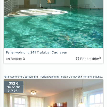
Ferienwohnung 241 Trafalgar Cuxhaven
2
Betten:
3
Fläche:
46m
Ferienwohnung Deutschland
Ferienwohnung Region Cuxhaven
Ferienwohnung Dorum-Neufeld
352 €
pro Woche
je Objekt