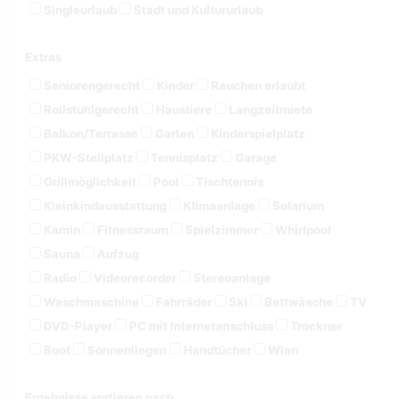
Singleurlaub
Stadt und Kultururlaub
Extras
Seniorengerecht
Kinder
Rauchen erlaubt
Rollstuhlgerecht
Haustiere
Langzeitmiete
Balkon/Terrasse
Garten
Kinderspielplatz
PKW-Stellplatz
Tennisplatz
Garage
Grillmöglichkeit
Pool
Tischtennis
Kleinkindausstattung
Klimaanlage
Solarium
Kamin
Fitnessraum
Spielzimmer
Whirlpool
Sauna
Aufzug
Radio
Videorecorder
Stereoanlage
Waschmaschine
Fahrräder
Ski
Bettwäsche
TV
DVD-Player
PC mit Internetanschluss
Trockner
Boot
Sonnenliegen
Handtücher
Wlan
Ergebnisse sortieren nach