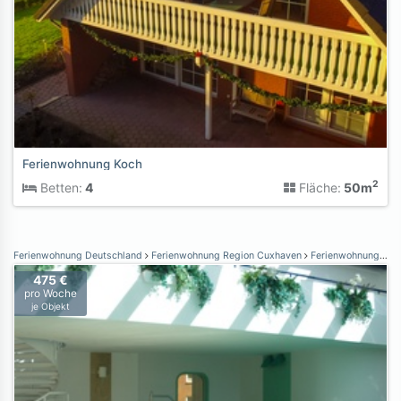
Ferienwohnung Koch
2
Betten:
4
Fläche:
50m
Ferienwohnung Deutschland
Ferienwohnung Region Cuxhaven
Ferienwohnung Cuxhaven
475 €
pro Woche
je Objekt