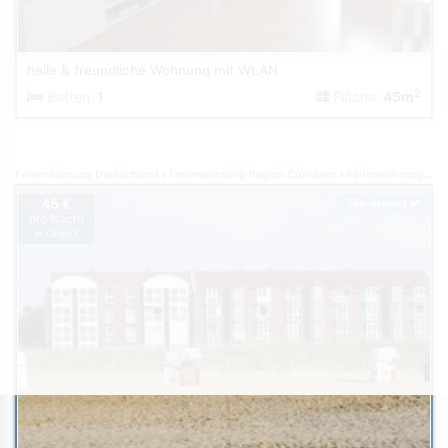
helle & freundliche Wohnung mit WLAN
2
Betten:
1
Fläche:
45m
Ferienwohnung Deutschland
Ferienwohnung Region Cuxhaven
Ferienwohnung Cuxhaven-Sahlenburg
45 €
Top-Inserat
pro Nacht
je Objekt