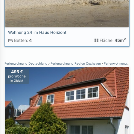
Wohnung 24 im Haus Horizont
2
Betten:
4
Fläche:
45m
Ferienwohnung Deutschland
Ferienwohnung Region Cuxhaven
Ferienwohnung Dorum-Neufeld
495 €
pro Woche
je Objekt