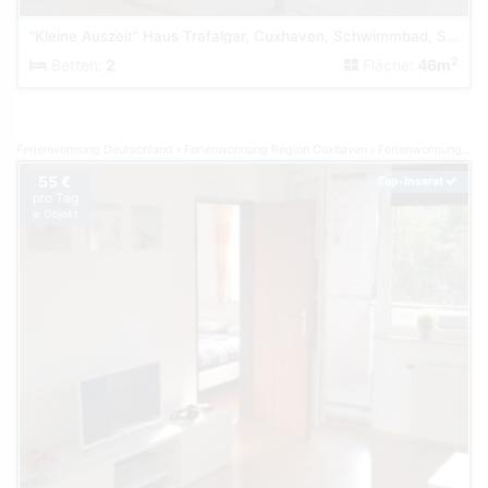
"Kleine Auszeit" Haus Trafalgar, Cuxhaven, Schwimmbad, Sauna
2
Betten:
2
Fläche:
46m
Ferienwohnung Deutschland
Ferienwohnung Region Cuxhaven
Ferienwohnung Döse
55 €
Top-Inserat
pro Tag
je Objekt