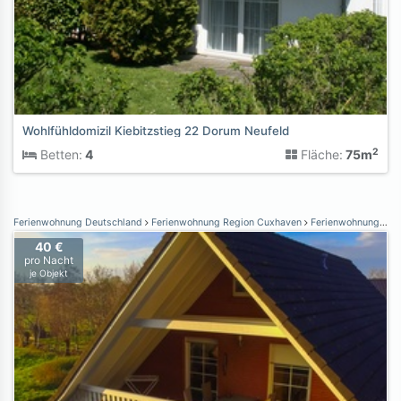
Wohlfühldomizil Kiebitzstieg 22 Dorum Neufeld
2
Betten:
4
Fläche:
75m
Ferienwohnung Deutschland
Ferienwohnung Region Cuxhaven
Ferienwohnung Otterndorf
40 €
pro Nacht
je Objekt