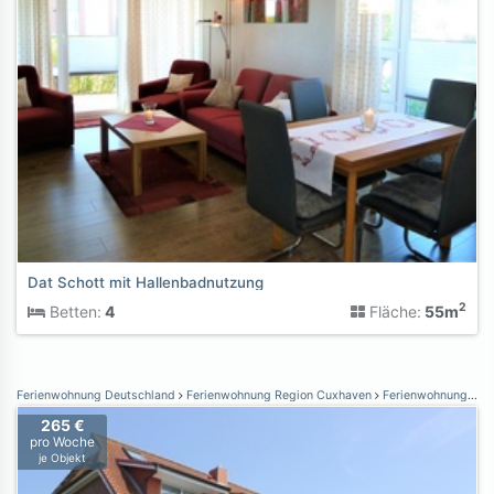
Dat Schott mit Hallenbadnutzung
2
Betten:
4
Fläche:
55m
Ferienwohnung Deutschland
Ferienwohnung Region Cuxhaven
Ferienwohnung Dorum-Neufeld
265 €
pro Woche
je Objekt