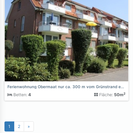
Ferienwohnung Obermaat nur ca. 300 m vom Grünstrand entfernt
2
Betten:
4
Fläche:
50m
1
2
»