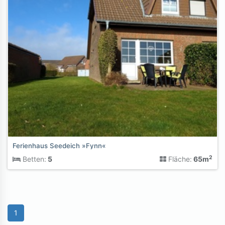
Ferienhaus Seedeich »Fynn«
2
Betten:
5
Fläche:
65m
1