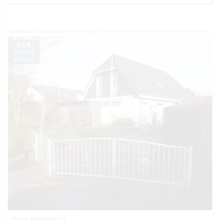
Ferienhaus Deutschland
Ferienhaus Dithmarschen
Ferienhaus Friedrichskoog
58 €
pro Tag
je Objekt
Haus Ferienglück