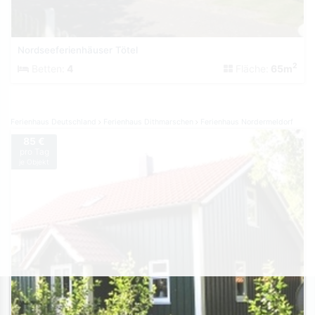
Nordseeferienhäuser Tötel
2
Betten:
4
Fläche:
65m
Ferienhaus Deutschland
Ferienhaus Dithmarschen
Ferienhaus Nordermeldorf
85 €
pro Tag
je Objekt