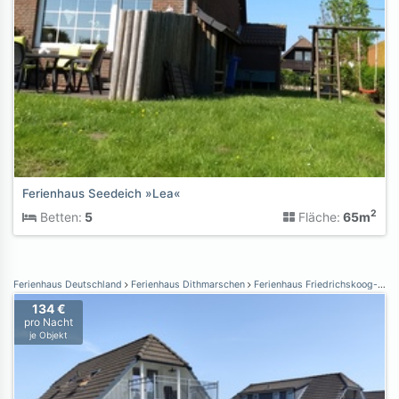
Ferienhaus Seedeich »Lea«
2
Betten:
5
Fläche:
65m
Ferienhaus Deutschland
Ferienhaus Dithmarschen
Ferienhaus Friedrichskoog-Spitze
134 €
pro Nacht
je Objekt