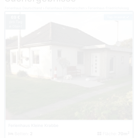
Ferienhaus Deutschland
Ferienhaus Dithmarschen
Ferienhaus Friedrichskoog
69 €
Top-Inserat
pro Tag
je Objekt
Ferienhaus Kleine Krabbe
2
Betten:
2
Fläche:
70m