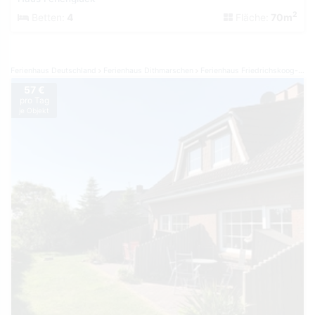
2
Betten:
4
Fläche:
70m
Ferienhaus Deutschland
Ferienhaus Dithmarschen
Ferienhaus Friedrichskoog-Spitze
57 €
pro Tag
je Objekt