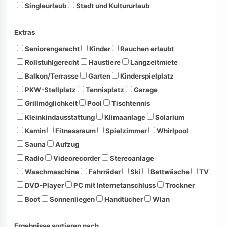
Singleurlaub
Stadt und Kultururlaub
Extras
Seniorengerecht
Kinder
Rauchen erlaubt
Rollstuhlgerecht
Haustiere
Langzeitmiete
Balkon/Terrasse
Garten
Kinderspielplatz
PKW-Stellplatz
Tennisplatz
Garage
Grillmöglichkeit
Pool
Tischtennis
Kleinkindausstattung
Klimaanlage
Solarium
Kamin
Fitnessraum
Spielzimmer
Whirlpool
Sauna
Aufzug
Radio
Videorecorder
Stereoanlage
Waschmaschine
Fahrräder
Ski
Bettwäsche
TV
DVD-Player
PC mit Internetanschluss
Trockner
Boot
Sonnenliegen
Handtücher
Wlan
Ergebnisse sortieren nach