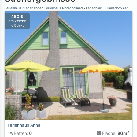
Ferienhaus Niederlande
Ferienhaus Noordholland
Ferienhaus Julianadorp aan Zee
460 €
pro Woche
je Objekt
Ferienhaus Anna
2
Betten:
6
Fläche:
80m