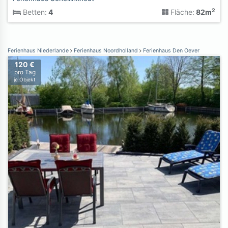
2
Betten:
4
Fläche:
82m
Ferienhaus Niederlande
Ferienhaus Noordholland
Ferienhaus Den Oever
120 €
pro Tag
je Objekt