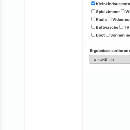
Kleinkindausstatt
Spielzimmer
Wh
Radio
Videorec
Bettwäsche
TV
Boot
Sonnenlie
Ergebnisse sortieren