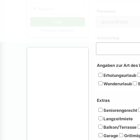
Personen
Passwort vergessen?
Anreisetag
Angaben zur Art des 
Erholungsurlaub
Wanderurlaub
S
Extras
Seniorengerecht
Langzeitmiete
Balkon/Terrasse
Garage
Grillmög