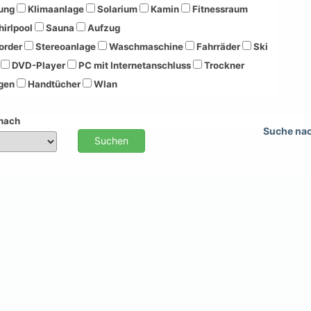
ung
Klimaanlage
Solarium
Kamin
Fitnessraum
irlpool
Sauna
Aufzug
order
Stereoanlage
Waschmaschine
Fahrräder
Ski
DVD-Player
PC mit Internetanschluss
Trockner
gen
Handtücher
Wlan
 nach
Suche na
Suchen