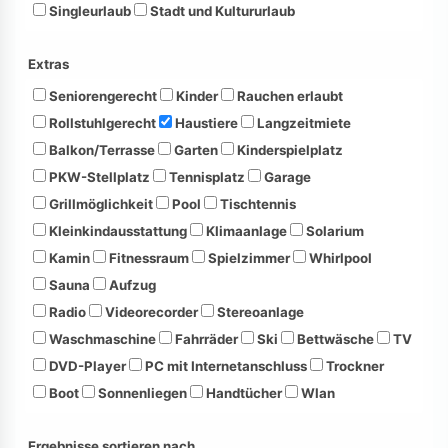
Singleurlaub
Stadt und Kultururlaub
Extras
Seniorengerecht
Kinder
Rauchen erlaubt
Rollstuhlgerecht
Haustiere
Langzeitmiete
Balkon/Terrasse
Garten
Kinderspielplatz
PKW-Stellplatz
Tennisplatz
Garage
Grillmöglichkeit
Pool
Tischtennis
Kleinkindausstattung
Klimaanlage
Solarium
Kamin
Fitnessraum
Spielzimmer
Whirlpool
Sauna
Aufzug
Radio
Videorecorder
Stereoanlage
Waschmaschine
Fahrräder
Ski
Bettwäsche
TV
DVD-Player
PC mit Internetanschluss
Trockner
Boot
Sonnenliegen
Handtücher
Wlan
Ergebnisse sortieren nach