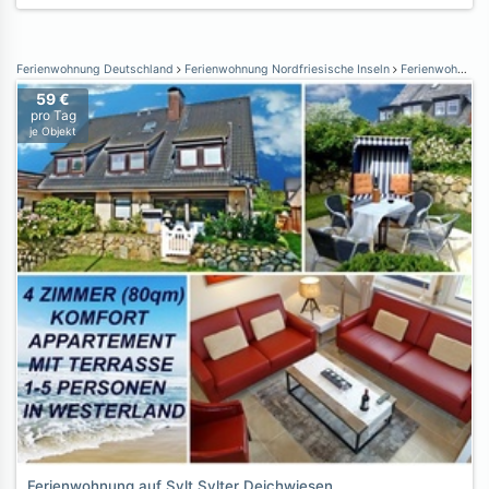
Ferienwohnung Deutschland
Ferienwohnung Nordfriesische Inseln
Ferienwohnung Sylt
59 €
pro Tag
je Objekt
Ferienwohnung auf Sylt Sylter Deichwiesen