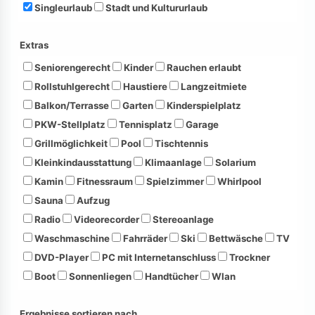
Singleurlaub
Stadt und Kultururlaub
Extras
Seniorengerecht
Kinder
Rauchen erlaubt
Rollstuhlgerecht
Haustiere
Langzeitmiete
Balkon/Terrasse
Garten
Kinderspielplatz
PKW-Stellplatz
Tennisplatz
Garage
Grillmöglichkeit
Pool
Tischtennis
Kleinkindausstattung
Klimaanlage
Solarium
Kamin
Fitnessraum
Spielzimmer
Whirlpool
Sauna
Aufzug
Radio
Videorecorder
Stereoanlage
Waschmaschine
Fahrräder
Ski
Bettwäsche
TV
DVD-Player
PC mit Internetanschluss
Trockner
Boot
Sonnenliegen
Handtücher
Wlan
Ergebnisse sortieren nach