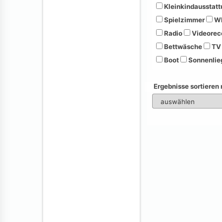
Kleinkindausstatt
Spielzimmer
Wh
Radio
Videorec
Bettwäsche
TV
Boot
Sonnenlie
Ergebnisse sortieren