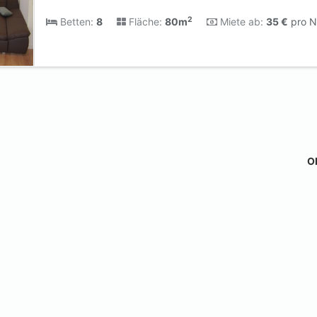
2
Betten:
8
Fläche:
80m
Miete ab:
35 €
pro N
Ob