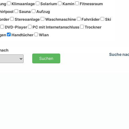
ung
Klimaanlage
Solarium
Kamin
Fitnessraum
irlpool
Sauna
Aufzug
order
Stereoanlage
Waschmaschine
Fahrräder
Ski
DVD-Player
PC mit Internetanschluss
Trockner
gen
Handtücher
Wlan
 nach
Suche na
Suchen