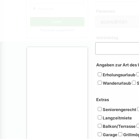
Personen
Passwort vergessen?
Anreisetag
Angaben zur Art des 
Erholungsurlaub
Wanderurlaub
S
Extras
Seniorengerecht
Langzeitmiete
Balkon/Terrasse
Garage
Grillmög