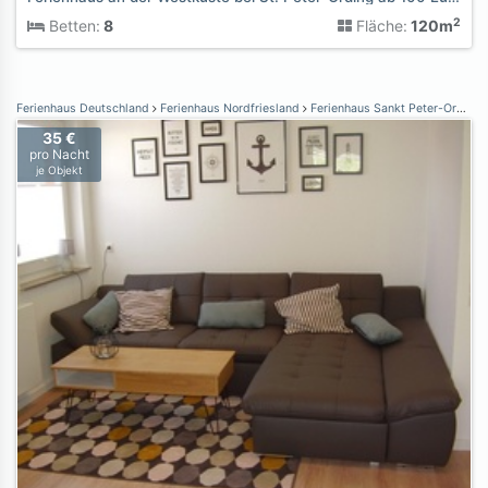
2
Betten:
8
Fläche:
120m
Ferienhaus Deutschland
Ferienhaus Nordfriesland
Ferienhaus Sankt Peter-Ording
35 €
pro Nacht
je Objekt