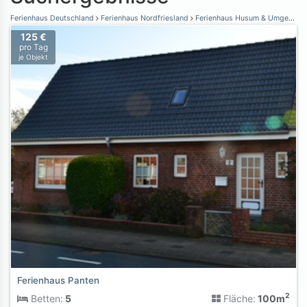
Ferienhaus Deutschland
Ferienhaus Nordfriesland
Ferienhaus Husum & Umgebung
125 €
pro Tag
je Objekt
Ferienhaus Panten
2
Betten:
5
Fläche:
100m