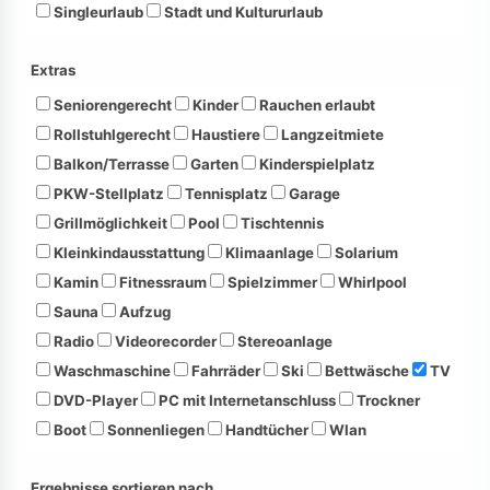
Singleurlaub
Stadt und Kultururlaub
Extras
Seniorengerecht
Kinder
Rauchen erlaubt
Rollstuhlgerecht
Haustiere
Langzeitmiete
Balkon/Terrasse
Garten
Kinderspielplatz
PKW-Stellplatz
Tennisplatz
Garage
Grillmöglichkeit
Pool
Tischtennis
Kleinkindausstattung
Klimaanlage
Solarium
Kamin
Fitnessraum
Spielzimmer
Whirlpool
Sauna
Aufzug
Radio
Videorecorder
Stereoanlage
Waschmaschine
Fahrräder
Ski
Bettwäsche
TV
DVD-Player
PC mit Internetanschluss
Trockner
Boot
Sonnenliegen
Handtücher
Wlan
Ergebnisse sortieren nach