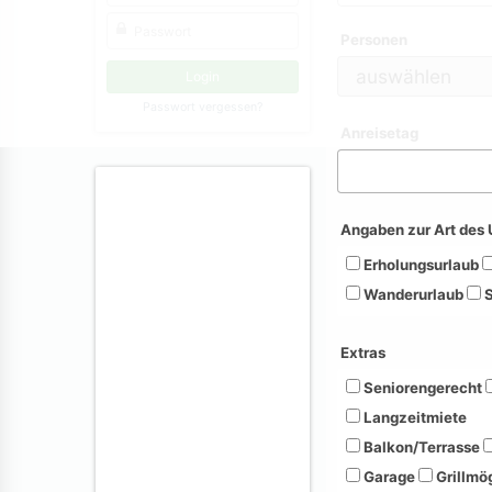
Personen
Passwort vergessen?
Anreisetag
Angaben zur Art des 
Erholungsurlaub
Wanderurlaub
S
Extras
Seniorengerecht
Langzeitmiete
Balkon/Terrasse
Garage
Grillmög