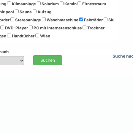
ung
Klimaanlage
Solarium
Kamin
Fitnessraum
irlpool
Sauna
Aufzug
order
Stereoanlage
Waschmaschine
Fahrräder
Ski
DVD-Player
PC mit Internetanschluss
Trockner
gen
Handtücher
Wlan
 nach
Suche na
Suchen