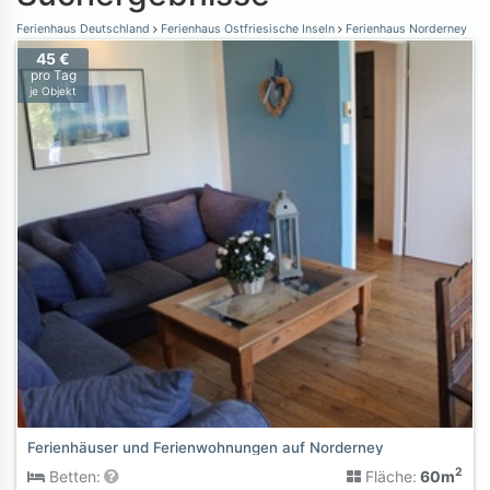
Ferienhaus Deutschland
Ferienhaus Ostfriesische Inseln
Ferienhaus Norderney
45 €
pro Tag
je Objekt
Ferienhäuser und Ferienwohnungen auf Norderney
2
Betten:
Fläche:
60m