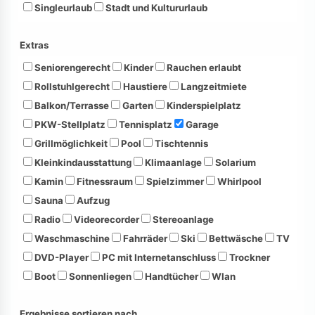
Singleurlaub
Stadt und Kultururlaub
Extras
Seniorengerecht
Kinder
Rauchen erlaubt
Rollstuhlgerecht
Haustiere
Langzeitmiete
Balkon/Terrasse
Garten
Kinderspielplatz
PKW-Stellplatz
Tennisplatz
Garage
Grillmöglichkeit
Pool
Tischtennis
Kleinkindausstattung
Klimaanlage
Solarium
Kamin
Fitnessraum
Spielzimmer
Whirlpool
Sauna
Aufzug
Radio
Videorecorder
Stereoanlage
Waschmaschine
Fahrräder
Ski
Bettwäsche
TV
DVD-Player
PC mit Internetanschluss
Trockner
Boot
Sonnenliegen
Handtücher
Wlan
Ergebnisse sortieren nach