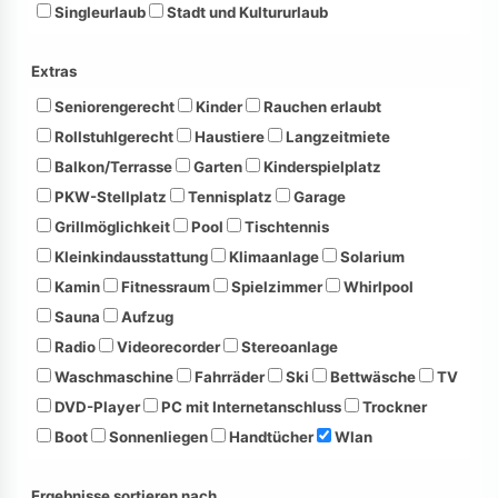
Singleurlaub
Stadt und Kultururlaub
Extras
Seniorengerecht
Kinder
Rauchen erlaubt
Rollstuhlgerecht
Haustiere
Langzeitmiete
Balkon/Terrasse
Garten
Kinderspielplatz
PKW-Stellplatz
Tennisplatz
Garage
Grillmöglichkeit
Pool
Tischtennis
Kleinkindausstattung
Klimaanlage
Solarium
Kamin
Fitnessraum
Spielzimmer
Whirlpool
Sauna
Aufzug
Radio
Videorecorder
Stereoanlage
Waschmaschine
Fahrräder
Ski
Bettwäsche
TV
DVD-Player
PC mit Internetanschluss
Trockner
Boot
Sonnenliegen
Handtücher
Wlan
Ergebnisse sortieren nach