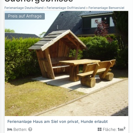
Ferienanlage Deutschland
Ferienanlage Ostfriesland
Ferienanlage Bensersiel
Preis auf Anfrage
Ferienanlage Haus am Siel von privat, Hunde erlaubt
2
Betten:
Fläche:
1m