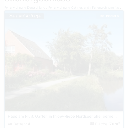
Ferienwohnung Deutschland
Ferienwohnung Ostfriesland
Ferienwohnung Norden Norddeich
Preis auf Anfrage
Top-Inserat
Haus am Fluß, Garten in Ihlow-Riepe Nordseenähe, gerne Hunde
2
Betten:
4
Fläche:
70m