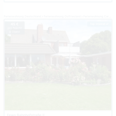
Ferienwohnung Deutschland
Ferienwohnung Ostfriesland
Ferienwohnung Carolinensiel
45 €
Top-Inserat
pro Nacht
je Objekt
Fewo Bahnhofstraße II