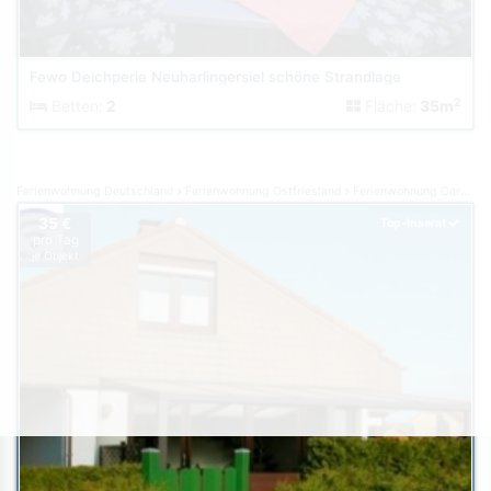
Fewo Deichperle Neuharlingersiel schöne Strandlage
2
Betten:
2
Fläche:
35m
Ferienwohnung Deutschland
Ferienwohnung Ostfriesland
Ferienwohnung Carolinensiel
35 €
Top-Inserat
pro Tag
je Objekt