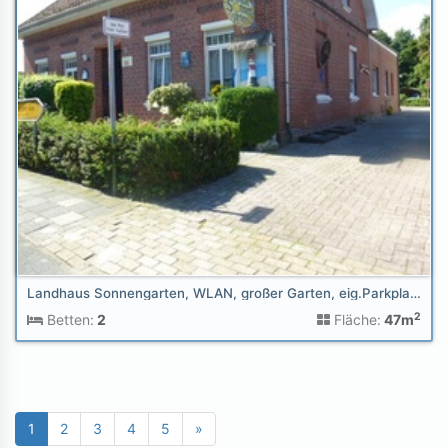
Landhaus Sonnengarten, WLAN, großer Garten, eig.Parkplatz
2
Betten:
2
Fläche:
47m
1
2
3
4
5
»