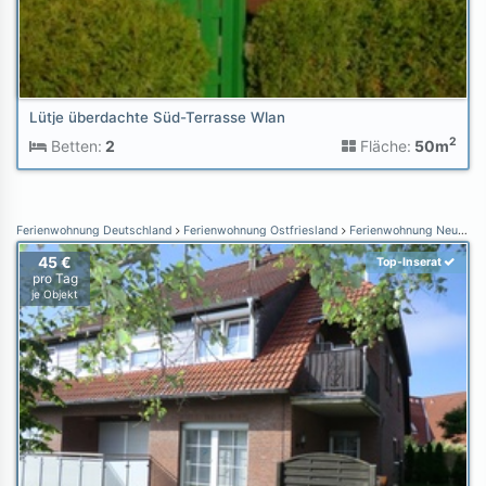
Lütje überdachte Süd-Terrasse Wlan
2
Betten:
2
Fläche:
50m
Ferienwohnung Deutschland
Ferienwohnung Ostfriesland
Ferienwohnung Neuharlingersiel
45 €
Top-Inserat
pro Tag
je Objekt