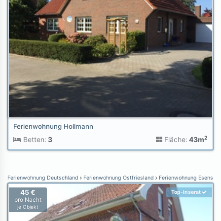
Ferienwohnung Hollmann
2
Betten:
3
Fläche:
43m
Ferienwohnung Deutschland
Ferienwohnung Ostfriesland
Ferienwohnung Esens
45 €
Top-Inserat
pro Nacht
je Objekt