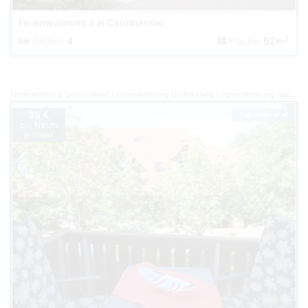
Ferienwohnung 2 in Carolinensiel
2
Betten:
4
Fläche:
52m
Ferienwohnung Deutschland
Ferienwohnung Ostfriesland
Ferienwohnung Neuharlingersiel
35 €
Top-Inserat
pro Nacht
je Objekt