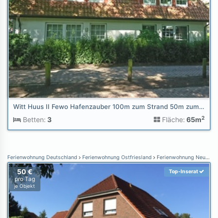
Witt Huus II Fewo Hafenzauber 100m zum Strand 50m zum Hafen
2
Betten:
3
Fläche:
65m
Ferienwohnung Deutschland
Ferienwohnung Ostfriesland
Ferienwohnung Neuharlingersiel
50 €
Top-Inserat
pro Tag
je Objekt