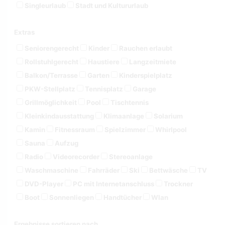
Singleurlaub
Stadt und Kultururlaub
Extras
Seniorengerecht
Kinder
Rauchen erlaubt
Rollstuhlgerecht
Haustiere
Langzeitmiete
Balkon/Terrasse
Garten
Kinderspielplatz
PKW-Stellplatz
Tennisplatz
Garage
Grillmöglichkeit
Pool
Tischtennis
Kleinkindausstattung
Klimaanlage
Solarium
Kamin
Fitnessraum
Spielzimmer
Whirlpool
Sauna
Aufzug
Radio
Videorecorder
Stereoanlage
Waschmaschine
Fahrräder
Ski
Bettwäsche
TV
DVD-Player
PC mit Internetanschluss
Trockner
Boot
Sonnenliegen
Handtücher
Wlan
Ergebnisse sortieren nach