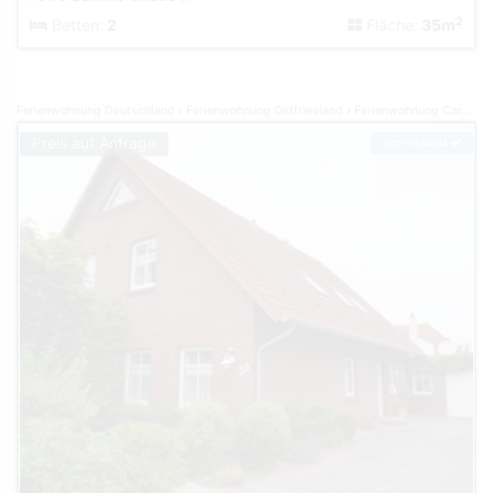
2
Betten:
2
Fläche:
35m
Ferienwohnung Deutschland
Ferienwohnung Ostfriesland
Ferienwohnung Carolinensiel
Preis auf Anfrage
Top-Inserat