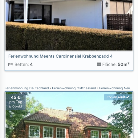
Ferienwohnung Meents Carolinensiel Krabbenpadd 4
2
Betten:
4
Fläche:
50m
Ferienwohnung Deutschland
Ferienwohnung Ostfriesland
Ferienwohnung Neuharlingersiel
45 €
Top-Inserat
pro Tag
je Objekt