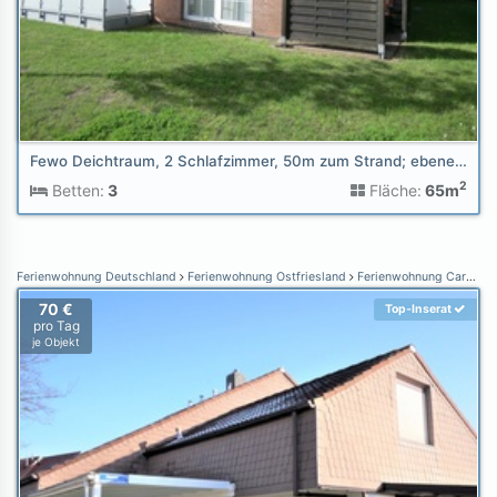
Fewo Deichtraum, 2 Schlafzimmer, 50m zum Strand; ebenerdig
2
Betten:
3
Fläche:
65m
Ferienwohnung Deutschland
Ferienwohnung Ostfriesland
Ferienwohnung Carolinensiel
70 €
Top-Inserat
pro Tag
je Objekt