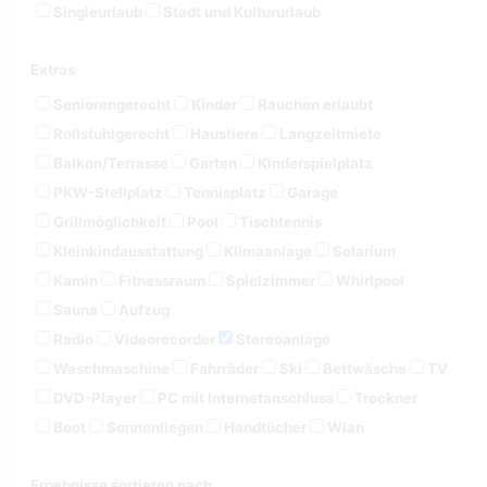
Singleurlaub
Stadt und Kultururlaub
Extras
Seniorengerecht
Kinder
Rauchen erlaubt
Rollstuhlgerecht
Haustiere
Langzeitmiete
Balkon/Terrasse
Garten
Kinderspielplatz
PKW-Stellplatz
Tennisplatz
Garage
Grillmöglichkeit
Pool
Tischtennis
Kleinkindausstattung
Klimaanlage
Solarium
Kamin
Fitnessraum
Spielzimmer
Whirlpool
Sauna
Aufzug
Radio
Videorecorder
Stereoanlage
Waschmaschine
Fahrräder
Ski
Bettwäsche
TV
DVD-Player
PC mit Internetanschluss
Trockner
Boot
Sonnenliegen
Handtücher
Wlan
Ergebnisse sortieren nach