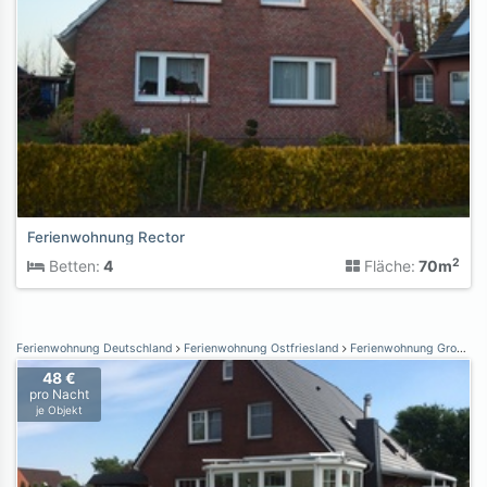
Ferienwohnung Rector
2
Betten:
4
Fläche:
70m
Ferienwohnung Deutschland
Ferienwohnung Ostfriesland
Ferienwohnung Großheide
48 €
pro Nacht
je Objekt