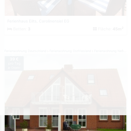
Ferienhaus Eilts, Carolinensiel EG
2
Betten:
3
Fläche:
45m
Ferienwohnung Deutschland
Ferienwohnung Ostfriesland
Ferienwohnung Neßmersiel
39 €
pro Tag
je Objekt