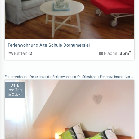
Ferienwohnung Alte Schule Dornumersiel
2
Betten:
2
Fläche:
35m
Ferienwohnung Deutschland
Ferienwohnung Ostfriesland
Ferienwohnung Norden Norddeich
71 €
pro Tag
je Objekt