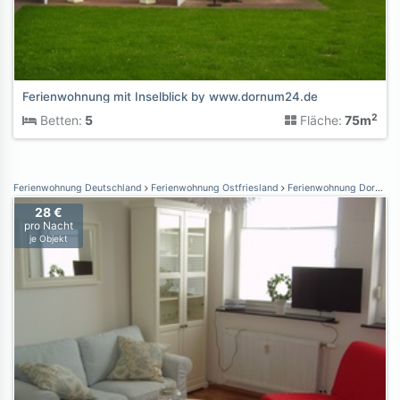
Ferienwohnung mit Inselblick by www.dornum24.de
2
Betten:
5
Fläche:
75m
Ferienwohnung Deutschland
Ferienwohnung Ostfriesland
Ferienwohnung Dornumersiel
28 €
pro Nacht
je Objekt