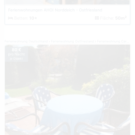
Ferienwohnungen AHOI Norddeich - Ostfriesland
2
Betten:
10+
Fläche:
50m
Ferienwohnung Deutschland
Ferienwohnung Ostfriesland
Ferienwohnung Carolinensiel
80 €
pro Nacht
je Objekt