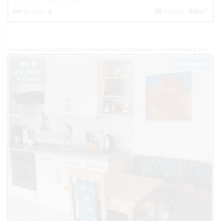
2
Betten:
2
Fläche:
60m
Ferienwohnung Deutschland
Ferienwohnung Ostfriesland
Ferienwohnung Norden Norddeich
90 €
Top-Inserat
pro Nacht
je Objekt