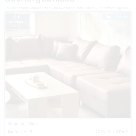
Ferienwohnung Deutschland
Ferienwohnung Ostfriesland
Ferienwohnung Schillig
0 €
Top-Inserat
pro Nacht
je Objekt
Huus an´t Diek
2
Betten:
2
Fläche:
30m