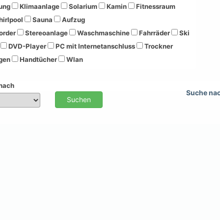
ung
Klimaanlage
Solarium
Kamin
Fitnessraum
irlpool
Sauna
Aufzug
order
Stereoanlage
Waschmaschine
Fahrräder
Ski
DVD-Player
PC mit Internetanschluss
Trockner
gen
Handtücher
Wlan
 nach
Suche na
Suchen