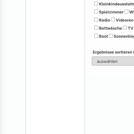
Kleinkindausstatt
Spielzimmer
Wh
Radio
Videorec
Bettwäsche
TV
Boot
Sonnenlie
Ergebnisse sortieren