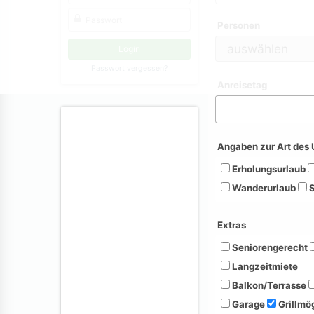
Personen
Passwort vergessen?
Anreisetag
Angaben zur Art des 
Erholungsurlaub
Wanderurlaub
S
Extras
Seniorengerecht
Langzeitmiete
Balkon/Terrasse
Garage
Grillmög