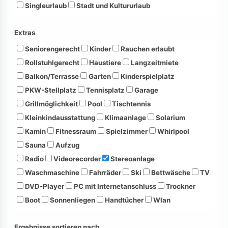
Singleurlaub
Stadt und Kultururlaub
Extras
Seniorengerecht
Kinder
Rauchen erlaubt
Rollstuhlgerecht
Haustiere
Langzeitmiete
Balkon/Terrasse
Garten
Kinderspielplatz
PKW-Stellplatz
Tennisplatz
Garage
Grillmöglichkeit
Pool
Tischtennis
Kleinkindausstattung
Klimaanlage
Solarium
Kamin
Fitnessraum
Spielzimmer
Whirlpool
Sauna
Aufzug
Radio
Videorecorder
Stereoanlage
Waschmaschine
Fahrräder
Ski
Bettwäsche
TV
DVD-Player
PC mit Internetanschluss
Trockner
Boot
Sonnenliegen
Handtücher
Wlan
Ergebnisse sortieren nach