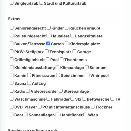
Singleurlaub
Stadt und Kultururlaub
Extras
Seniorengerecht
Kinder
Rauchen erlaubt
Rollstuhlgerecht
Haustiere
Langzeitmiete
Balkon/Terrasse
Garten
Kinderspielplatz
PKW-Stellplatz
Tennisplatz
Garage
Grillmöglichkeit
Pool
Tischtennis
Kleinkindausstattung
Klimaanlage
Solarium
Kamin
Fitnessraum
Spielzimmer
Whirlpool
Sauna
Aufzug
Radio
Videorecorder
Stereoanlage
Waschmaschine
Fahrräder
Ski
Bettwäsche
TV
DVD-Player
PC mit Internetanschluss
Trockner
Boot
Sonnenliegen
Handtücher
Wlan
Ergebnisse sortieren nach