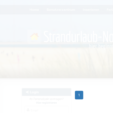
Home
Benutzerzentrum
Inserieren
Fer
Login
1
Ihr Ferienobjekt eintragen?
Hier registrieren