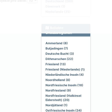
jekte pro Seite:
Deutschland (280)
Dänemark (1)
Niederlande (35)
Beliebte
Urlaubsregionen
Ammerland (8)
Butjadingen (7)
Deutsche Bucht (3)
Dithmarschen (22)
Friesland (13)
Friesland (Niederlande) (1)
Niederländische Inseln (4)
Noordholland (8)
Nordfriesische Inseln (18)
Nordfriesland (9)
Nordfriesland (Halbinsel
Eiderstedt) (20)
Nordjütland (1)
Ostfriesische Inseln (34)