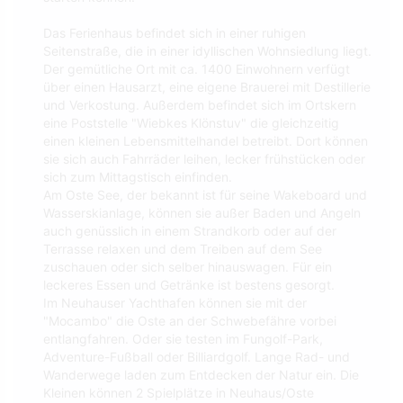
Das Ferienhaus befindet sich in einer ruhigen
Seitenstraße, die in einer idyllischen Wohnsiedlung liegt.
Der gemütliche Ort mit ca. 1400 Einwohnern verfügt
über einen Hausarzt, eine eigene Brauerei mit Destillerie
und Verkostung. Außerdem befindet sich im Ortskern
eine Poststelle "Wiebkes Klönstuv" die gleichzeitig
einen kleinen Lebensmittelhandel betreibt. Dort können
sie sich auch Fahrräder leihen, lecker frühstücken oder
sich zum Mittagstisch einfinden.
Am Oste See, der bekannt ist für seine Wakeboard und
Wasserskianlage, können sie außer Baden und Angeln
auch genüsslich in einem Strandkorb oder auf der
Terrasse relaxen und dem Treiben auf dem See
zuschauen oder sich selber hinauswagen. Für ein
leckeres Essen und Getränke ist bestens gesorgt.
Im Neuhauser Yachthafen können sie mit der
"Mocambo" die Oste an der Schwebefähre vorbei
entlangfahren. Oder sie testen im Fungolf-Park,
Adventure-Fußball oder Billiardgolf. Lange Rad- und
Wanderwege laden zum Entdecken der Natur ein. Die
Kleinen können 2 Spielplätze in Neuhaus/Oste