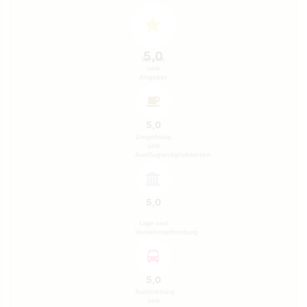
5,0
Service
und
Angebot
5,0
Umgebung
und
Ausflugsmöglichkeiten
5,0
Lage und
Verkehrsanbindung
5,0
Ausstattung
und