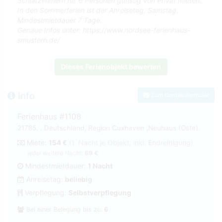
Schlafzimmern für 6 Personen günstig von Privat mieten.
In den Sommerferien ist der Anreisetag, Samstag,
Mindestmietdauer 7 Tage.
Genaue Infos unter: https://www.nordsee-ferienhaus-
smustern.de/
Dieses Ferienobjekt bewerten
Info
Zum Kontaktformular
Ferienhaus #1108
21785, , Deutschland, Region Cuxhaven ,Neuhaus (Oste).
Miete:
154 €
(1. Nacht je Objekt, inkl. Endreinigung)
jeder weitere Nacht:
69 €
Mindestmietdauer:
1 Nacht
Anreisetag:
beliebig
Verpflegung:
Selbstverpflegung
Bei einer Belegung bis zu:
6