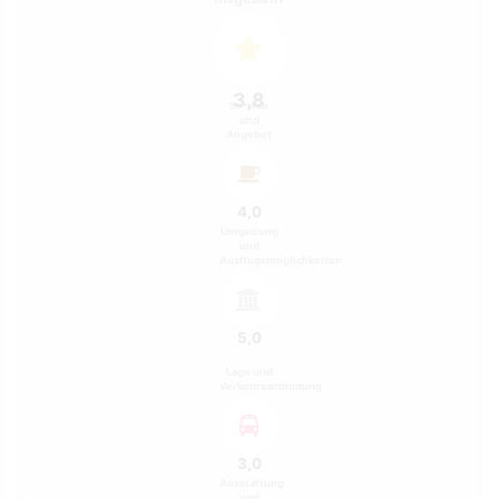
3,8
Service
und
Angebot
4,0
Umgebung
und
Ausflugsmöglichkeiten
5,0
Lage und
Verkehrsanbindung
3,0
Ausstattung
und