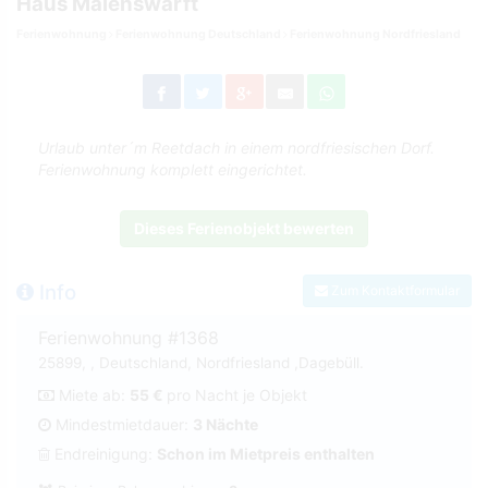
Haus Maienswarft
Ferienwohnung
Ferienwohnung Deutschland
Ferienwohnung Nordfriesland
Urlaub unter´m Reetdach in einem nordfriesischen Dorf.
Ferienwohnung komplett eingerichtet.
Dieses Ferienobjekt bewerten
Info
Zum Kontaktformular
Ferienwohnung #1368
25899, , Deutschland, Nordfriesland ,Dagebüll.
Miete ab:
55 €
pro Nacht je Objekt
Mindestmietdauer:
3 Nächte
Endreinigung:
Schon im Mietpreis enthalten