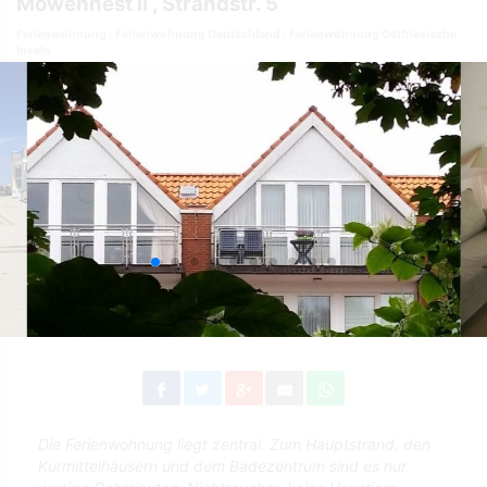
Möwennest II , Strandstr. 5
Ferienwohnung
Ferienwohnung Deutschland
Ferienwohnung Ostfriesische
Inseln
Die Ferienwohnung liegt zentral. Zum Hauptstrand, den
Kurmittelhäusern und dem Badezentrum sind es nur