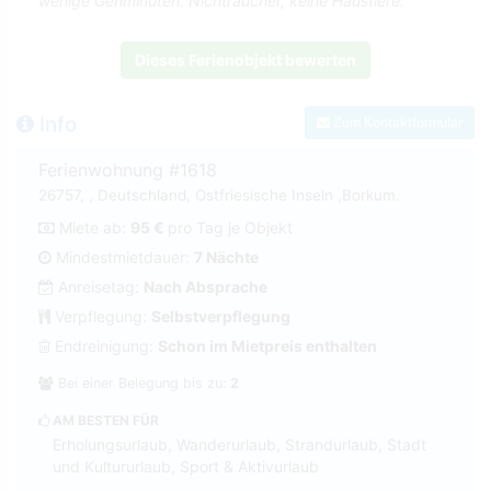
wenige Gehminuten. Nichtraucher, keine Haustiere.
Dieses Ferienobjekt bewerten
Info
Zum Kontaktformular
Ferienwohnung #1618
26757, , Deutschland, Ostfriesische Inseln ,Borkum.
Miete ab:
95 €
pro Tag je Objekt
Mindestmietdauer:
7 Nächte
Anreisetag:
Nach Absprache
Verpflegung:
Selbstverpflegung
Endreinigung:
Schon im Mietpreis enthalten
Bei einer Belegung bis zu:
2
AM BESTEN FÜR
Erholungsurlaub, Wanderurlaub, Strandurlaub, Stadt
und Kultururlaub, Sport & Aktivurlaub