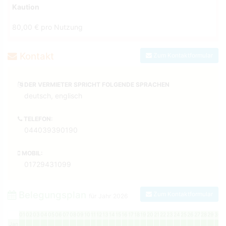
Kaution
80,00 € pro Nutzung
Kontakt
Zum Kontaktformular
DER VERMIETER SPRICHT FOLGENDE SPRACHEN
deutsch, englisch
TELEFON:
044039390190
MOBIL:
01729431099
Belegungsplan
Zum Kontaktformular
für Jahr
2026
01
02
03
04
05
06
07
08
09
10
11
12
13
14
15
16
17
18
19
20
21
22
23
24
25
26
27
28
29
30
3
Jan