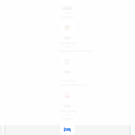
n/a
Service
und
Angebot
n/a
Umgebung
und
Ausflugsmöglichkeiten
n/a
Lage und
Verkehrsanbindung
n/a
Ausstattung
und
Zustand