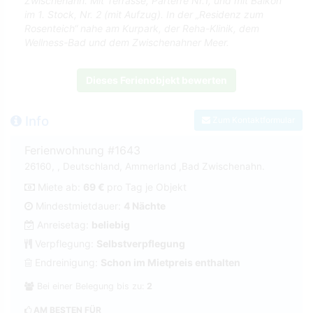
Zwischenahn. Mit Terrasse, Parterre Nr.1, und mit Balkon
im 1. Stock, Nr. 2 (mit Aufzug). In der „Residenz zum
Rosenteich“ nahe am Kurpark, der Reha-Klinik, dem
Wellness-Bad und dem Zwischenahner Meer.
Dieses Ferienobjekt bewerten
Info
Zum Kontaktformular
Ferienwohnung #1643
26160, , Deutschland, Ammerland ,Bad Zwischenahn.
Miete ab:
69 €
pro Tag je Objekt
Mindestmietdauer:
4 Nächte
Anreisetag:
beliebig
Verpflegung:
Selbstverpflegung
Endreinigung:
Schon im Mietpreis enthalten
Bei einer Belegung bis zu:
2
AM BESTEN FÜR