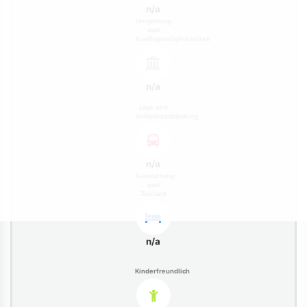
n/a
Umgebung
und
Ausflugsmöglichkeiten
n/a
Lage und
Verkehrsanbindung
n/a
Ausstattung
und
Zustand
n/a
Kinderfreundlich