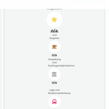
Insgesamt
n/a
Service
und
Angebot
n/a
Umgebung
und
Ausflugsmöglichkeiten
n/a
Lage und
Verkehrsanbindung