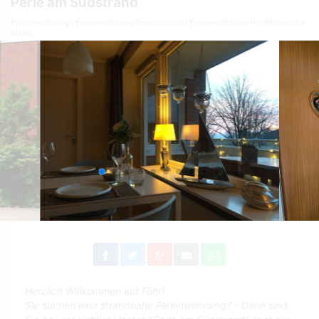
Perle am Südstrand
Ferienwohnung
Ferienwohnung Deutschland
Ferienwohnung Nordfriesische
Inseln
Herzlich Willkommen auf Föhr!
Sie suchen eine strandnahe Ferienwohnung? - Dann sind