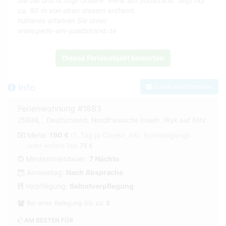
Sie bei uns richtig! Unsere "Perle am Südstrand" liegt nur
ca. 80 m von eben diesem entfernt.
Näheres erfahren Sie unter
www.perle-am-suedstrand.de
Dieses Ferienobjekt bewerten
Info
Zum Kontaktformular
Ferienwohnung #1883
25938, , Deutschland, Nordfriesische Inseln ,Wyk auf Föhr.
Miete:
190 €
(1. Tag je Objekt, inkl. Endreinigung)
jeder weitere Tag:
75 €
Mindestmietdauer:
7 Nächte
Anreisetag:
Nach Absprache
Verpflegung:
Selbstverpflegung
Bei einer Belegung bis zu:
2
AM BESTEN FÜR