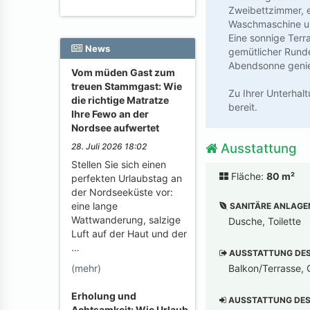
Zweibettzimmer, 
Waschmaschine un
Eine sonnige Terr
News
gemütlicher Runde
Abendsonne geni
Vom müden Gast zum
treuen Stammgast: Wie
Zu Ihrer Unterhal
die richtige Matratze
bereit.
Ihre Fewo an der
Nordsee aufwertet
Ausstattung
28. Juli 2026 18:02
Stellen Sie sich einen
Fläche:
80 m²
perfekten Urlaubstag an
der Nordseeküste vor:
eine lange
SANITÄRE ANLAGE
Wattwanderung, salzige
Dusche, Toilette
Luft auf der Haut und der
…
AUSSTATTUNG DES 
Balkon/Terrasse, G
(mehr)
Erholung und
AUSSTATTUNG DES 
Achtsamkeit: Wie Urlaub