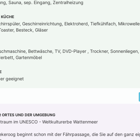
ung, Sauna, sep. Eingang, Zentralheizung
 KÜCHE
irrspüler, Geschirreinrichtung, Elektroherd, Tiefkühlfach, Mikrowell
oaster, Besteck, Gläser
chmaschine, Bettwäsche, TV, DVD-Player , Trockner, Sonnenliegen,
derbett, Gartenmöbel
E
iker geeignet
R ORTES UND DER UMGEBUNG
eltraum im UNESCO - Weltkulturerbe Wattenmeer
iekeroog beginnt schon mit der Fährpassage, die Sie auf den ganz 