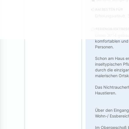
AM BESTEN FÜR
Erholungsurlaub, 
FERIENOBJEKTBES
Unser 2014 gebaut
komfortablen und 
Personen.
Schon am Haus erl
inseltypischen Pf
durch die einziga
malerischen Ortsk
Das Nichtraucherh
Haustieren.
Über den Eingang
Wohn-/ Essbereich
Im Obergeschoß be