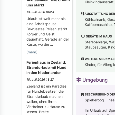
Kleinkindausstatt
uns stärkt
13. Juli 2026 06:51
AUSSTATTUNG DER
Urlaub ist weit mehr als
Kühlschrank, Gesch
eine Arbeitspause.
Kaffeemaschine, T
Bewusstes Reisen stärkt
Körper und Geist
GERÄTE IM HAUS
dauerhaft. Gerade an der
Stereoanlage, Was
Küste, wo die …
Staubsauger, Kin
(mehr)
WEITERE MERKMAL
Ferienhaus in Zeeland:
Kinder, für Allerg
Strandurlaub mit Hund
in den Niederlanden
Umgebung
10. Juli 2026 18:27
Zeeland ist ein Paradies
für Hundebesitzer, die
BESCHREIBUNG DE
Strandurlaub machen
Spiekeroog - Ins
wollen, ohne ihren
Vierbeiner zu Hause zu
Ihr Urlaub auf Sp
lassen. Breite