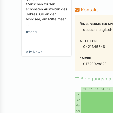
Menschen zu den
Kontakt
schönsten Auszeiten des
Jahres. Ob an der
Nordsee, am Mittelmeer
DER VERMIETER SP
…
deutsch, englisch
(mehr)
TELEFON:
0421345848
Alle News
MOBIL:
01729928823
Belegungspla
01
02
03
04
05
Jan
Feb
Mar
Apr