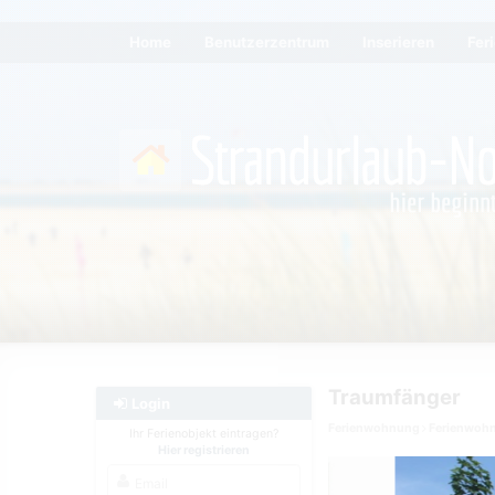
Home
Benutzerzentrum
Inserieren
Fer
Traumfänger
Login
Ferienwohnung
Ferienwoh
Ihr Ferienobjekt eintragen?
Hier registrieren