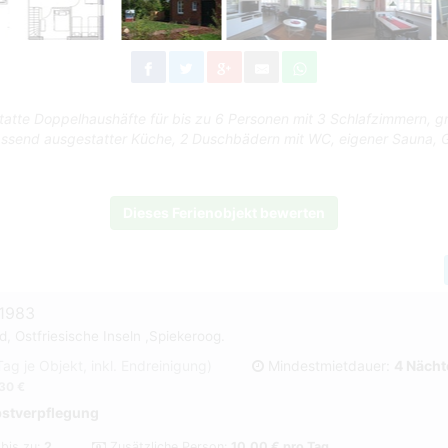
tatte Doppelhaushäfte für bis zu 6 Personen mit 3 Schlafzimmern,
assend ausgestatter Küche, 2 Duschbädern mit WC, eigener Sauna, 
Dieses Ferienobjekt bewerten
#1983
, Ostfriesische Inseln ,Spiekeroog.
 Tag je Objekt, inkl. Endreinigung)
Mindestmietdauer:
4 Nächt
30 €
bstverpflegung
 bis zu:
2
Zusätzliche Person:
10,00 € pro Tag