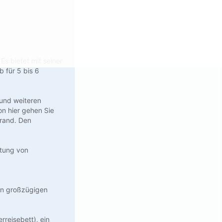
s bietet mit seiner
 für 5 bis 6
 und weiteren
on hier gehen Sie
trand. Den
ltung von
en großzügigen
reisebett), ein