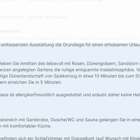
Strandurlaub, Sport & Aktivurlaub
CHREIBUNG
es Ferienhaus Traumfänger steht im ruhigen Nordosten des Dorfes. E
umfassenden Ausstattung die Grundlage für einen erholsamen Urlaub
eben Sie inmitten des liebevoll mit Rosen, Dünengräsern, Sanddorn
lanzen angelegten Gartens die ruhige entspannte Inselatmosphäre. V
rtige Dünenlandschaft von Spiekeroog in etwa 10 Minuten bis zum S
ern erreichen Sie in 5 Minuten.
aus ist allergikerfreundlich ausgestattet und erlaubt daher keine Ha
sbereich mit Garderobe, Dusche/WC und Sauna gelangen Sie in ein
 mit komfortabler Küche.
finden sich ein Schlafzimmer mit Doppelbett (auf Wunsch mit Kinder