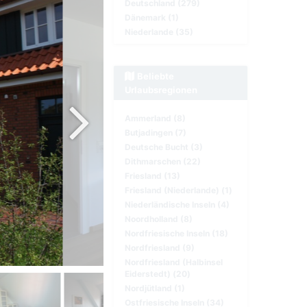
Deutschland (279)
Dänemark (1)
Niederlande (35)
Beliebte
Urlaubsregionen
Ammerland (8)
Butjadingen (7)
Deutsche Bucht (3)
Dithmarschen (22)
Friesland (13)
Friesland (Niederlande) (1)
Niederländische Inseln (4)
Noordholland (8)
Nordfriesische Inseln (18)
Nordfriesland (9)
Nordfriesland (Halbinsel
Eiderstedt) (20)
Nordjütland (1)
Ostfriesische Inseln (34)