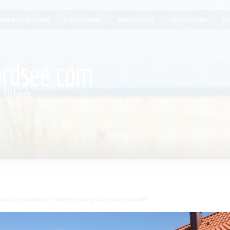
ienhaus suchen
Lastminute
Merkzettel
Hotelsuche
Hi
nung Deutschland
Ferienwohnung Ostfriesische Inseln