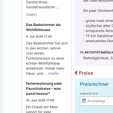
der Insel einstimm
Sandstrände,
hundefreundliche …
Ein paar Stichwor
(mehr)
- grüne Insel ohn
Das Badezimmer als
- idyllischer alter
Wohlfühloase
- entspannte Atm
- 15 km Sandstra
6. Juli 2026 17:30
- anerkanntes No
Das Badezimmer hat sich
in den letzten Jahren
AKTIVITÄTSMÖGLI
vom reinen
Reitmöglichkeit, S
Funktionsraum zu einer
echten Wohlfühloase
entwickelt. Immer mehr
Preise
Haus- und …
(mehr)
Preisrechner
Ferienwohnung oder
Pauschalreise – was
passt besser?
ANREISETAG
16. Juni 2026 17:09
Ein Urlaub am Meer
gehört für viele