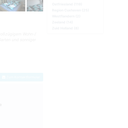
Ostfriesland (119)
Region Cuxhaven (25)
Westflandern (2)
Zeeland (14)
Zuid Holland (8)
 großzügigem Wohn-/
Garten und sonniger
Zum Kontaktformular
e