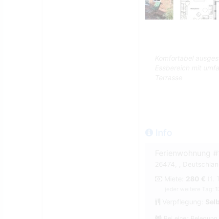
Komfortabel ausges
Essbereich mit umf
Terrasse
Info
Ferienwohnung 
26474, , Deutschland
Miete:
280 €
(1.
jeder weitere Tag:
1
Verpflegung:
Sel
Bei einer Belegung