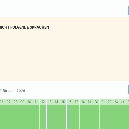
RICHT FOLGENDE SPRACHEN
n
für Jahr
2026
06
07
08
09
10
11
12
13
14
15
16
17
18
19
20
21
22
23
24