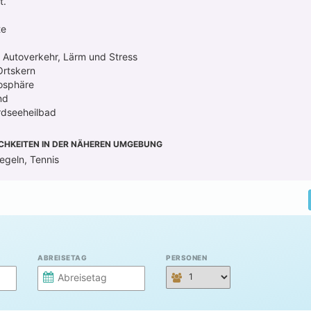
t.
te
e Autoverkehr, Lärm und Stress
 Ortskern
osphäre
nd
rdseeheilbad
CHKEITEN IN DER NÄHEREN UMGEBUNG
egeln, Tennis
ABREISETAG
PERSONEN